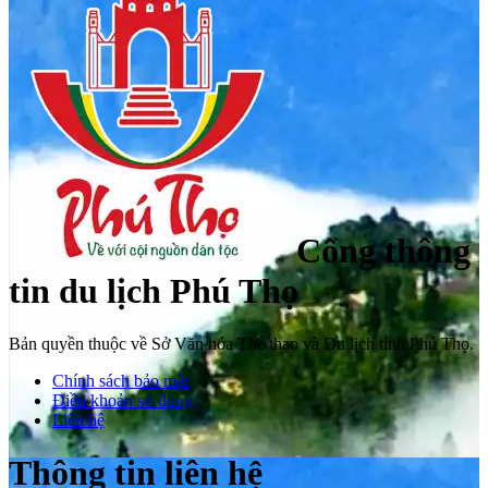
Cổng thông
tin du lịch Phú Thọ
Bản quyền thuộc về Sở Văn hóa Thể thao và Du lịch tỉnh Phú Thọ.
Chính sách bảo mật
Điều khoản sử dụng
Liên hệ
Thông tin liên hệ