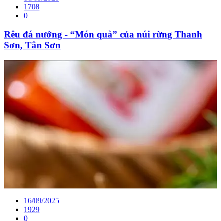
1708
0
Rêu đá nướng - “Món quà” của núi rừng Thanh
Sơn, Tân Sơn
16/09/2025
1929
0