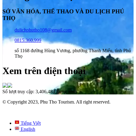
SỞ VĂN HÓA, THỂ THAO VÀ DU LỊCH PHÚ
THỌ
dulichphutho108@gmail.com
0815.360.999
số 1168 đường Hùng Vương, phường Thanh Miếu, tỉnh Phú
Thọ
Xem trên điện thoại
Số lượt truy cập:
3,406,483
Đang xem:
© Copyright 2023, Phu Tho Tourism. All right reserved.
Tiếng Việt
English