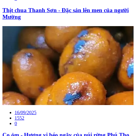
Thịt chua Thanh Sơn - Đặc sản lên men của người
Mường
16/09/2025
1552
0
Cọ ỏm - Hương vị béo ngậy của núi rừng Phú Thọ