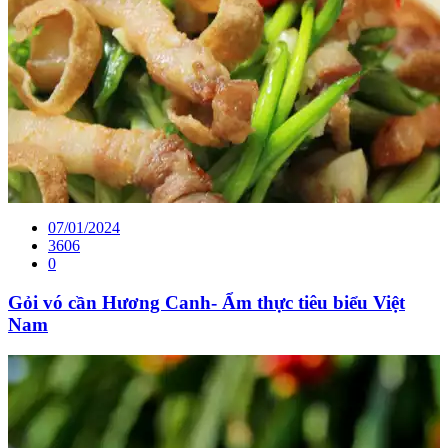
07/01/2024
3606
0
Gỏi vó cần Hương Canh- Ẩm thực tiêu biểu Việt
Nam