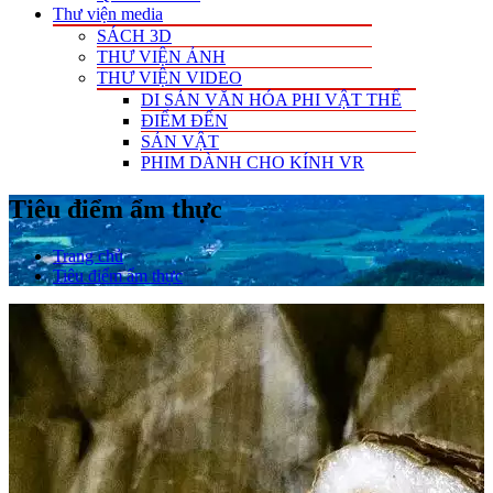
Thư viện media
SÁCH 3D
THƯ VIỆN ẢNH
THƯ VIỆN VIDEO
DI SẢN VĂN HÓA PHI VẬT THỂ
ĐIỂM ĐẾN
SẢN VẬT
PHIM DÀNH CHO KÍNH VR
Tiêu điểm ẩm thực
Trang chủ
Tiêu điểm ẩm thực