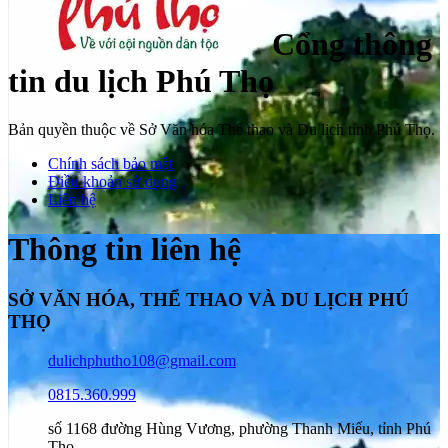
Cổng thông
tin du lịch Phú Thọ
Bản quyền thuộc về Sở Văn hóa Thể thao và Du lịch tỉnh Phú Thọ.
Chính sách bảo mật
Điều khoản sử dụng
Liên hệ
Thông tin liên hệ
SỞ VĂN HÓA, THỂ THAO VÀ DU LỊCH PHÚ
THỌ
dulichphutho108@gmail.com
0815.360.999
số 1168 đường Hùng Vương, phường Thanh Miếu, tỉnh Phú
Thọ