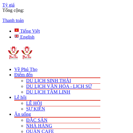
Tỷ giá
Tổng cộng:
Thanh toán
Tiếng Việt
English
Về Phú Thọ
Điểm đến
DU LỊCH SINH THÁI
DU LỊCH VĂN HÓA - LỊCH SỬ
DU LỊCH TÂM LINH
Lễ hội
LỄ HỘI
SỰ KIỆN
Ăn uống
ĐẶC SẢN
NHÀ HÀNG
QUÁN CAFE