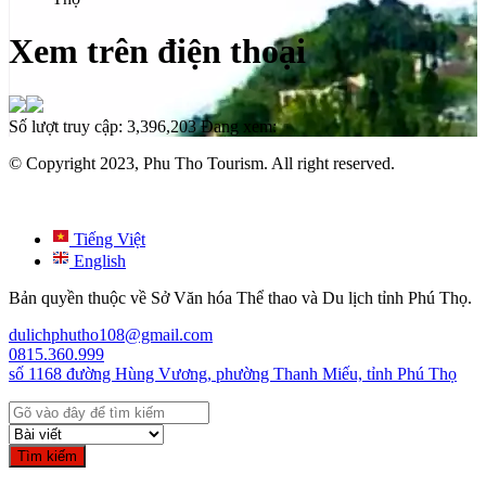
Xem trên điện thoại
Số lượt truy cập:
3,396,203
Đang xem:
© Copyright 2023, Phu Tho Tourism. All right reserved.
Tiếng Việt
English
Bản quyền thuộc về Sở Văn hóa Thể thao và Du lịch tỉnh Phú Thọ.
dulichphutho108@gmail.com
0815.360.999
số 1168 đường Hùng Vương, phường Thanh Miếu, tỉnh Phú Thọ
Tìm kiếm