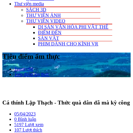
Thư viện media
SÁCH 3D
THƯ VIỆN ẢNH
THƯ VIỆN VIDEO
DI SẢN VĂN HÓA PHI VẬT THỂ
ĐIỂM ĐẾN
SẢN VẬT
PHIM DÀNH CHO KÍNH VR
Tiêu điểm ẩm thực
Trang chủ
Tiêu điểm ẩm thực
Cá thính Lập Thạch - Thức quà dân dã mà kỳ công
05/04/2023
0 Bình luận
5197 Lượt xem
107
Lượt thích