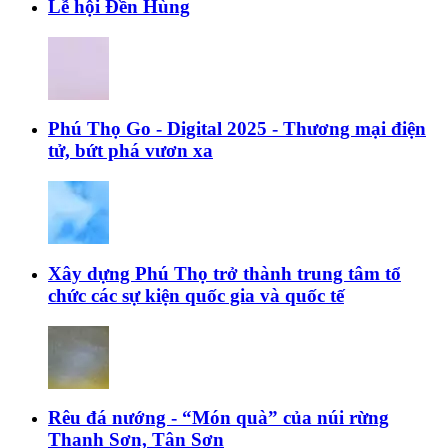
Lễ hội Đền Hùng
Phú Thọ Go - Digital 2025 - Thương mại điện
tử, bứt phá vươn xa
Xây dựng Phú Thọ trở thành trung tâm tổ
chức các sự kiện quốc gia và quốc tế
Rêu đá nướng - “Món quà” của núi rừng
Thanh Sơn, Tân Sơn