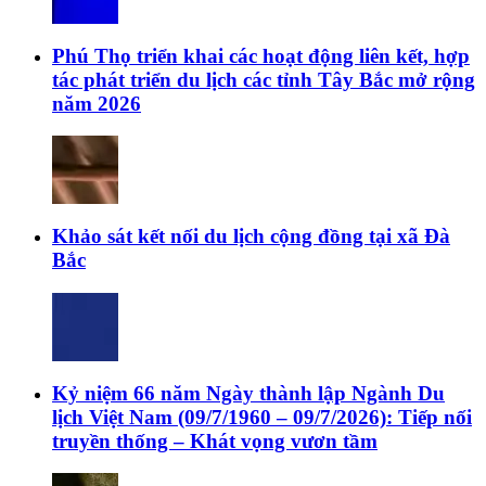
Phú Thọ triển khai các hoạt động liên kết, hợp
tác phát triển du lịch các tỉnh Tây Bắc mở rộng
năm 2026
Khảo sát kết nối du lịch cộng đồng tại xã Đà
Bắc
Kỷ niệm 66 năm Ngày thành lập Ngành Du
lịch Việt Nam (09/7/1960 – 09/7/2026): Tiếp nối
truyền thống – Khát vọng vươn tầm