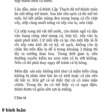
hợp thành món cá thính.
Lâu dần, món cá thính Lập Thạch đã trở thành món
ăn nổi tiếng trứ danh. Sau khi rửa sạch cá thì mổ bỏ
ruột, bỏ hết phần màng đen trong bụng cá rồi chặt
vây, ướp cùng muối trắng và xếp vào lọ, nén chặt.
Cá ướp xong thì vắt hết nước, cho thính ngô và đậu
vào bụng cũng như mang cá, bóp kỹ, xếp vào lọ
sành phơi khô. Cứ mỗi lớp cá lại cho một lớp lá ổi
rồi xếp rơm khô đã vò kỹ, rũ sạch, không còn lá
chân lên trên đầu lọ để ủ trong khoảng 3 tháng thì
lấy ra nướng than hoa. Trong thời gian ủ, nên
thường xuyên kiểm tra xem rơm có bị ướt không.
Nếu có thì phải thay ngay để tránh cá bị hỏng.
Món đặc sản này không khô như cá mắm biển cũng
không bị nhão như khi ăn cá tươi hoặc cá rán nên
rất bắt vị. Khi gỡ cá sẽ thấy thịt cá có màu mận
chính. Trong lúc ăn có thể thấy vị cá ngọt đậm,
thính thơm và giòn sừn sựt lạ miệng.
Chia sẻ
0 bình luận