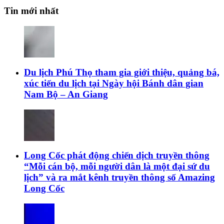
Tin mới nhất
Du lịch Phú Thọ tham gia giới thiệu, quảng bá,
xúc tiến du lịch tại Ngày hội Bánh dân gian
Nam Bộ – An Giang
Long Cốc phát động chiến dịch truyền thông
“Mỗi cán bộ, mỗi người dân là một đại sứ du
lịch” và ra mắt kênh truyền thông số Amazing
Long Cốc