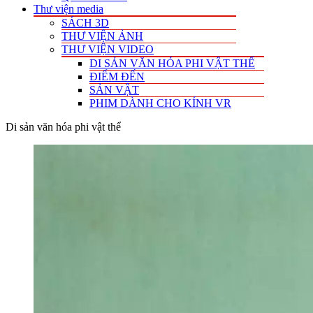
Thư viện media
SÁCH 3D
THƯ VIỆN ẢNH
THƯ VIỆN VIDEO
DI SẢN VĂN HÓA PHI VẬT THỂ
ĐIỂM ĐẾN
SẢN VẬT
PHIM DÀNH CHO KÍNH VR
Di sản văn hóa phi vật thể