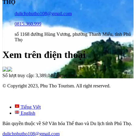
THỌ
dulichphutho108@gmail.com
0815.360.999
số 1168 đường Hùng Vương, phường Thanh Miếu, tỉnh Phú
Thọ
Xem trên điện thoại
Số lượt truy cập:
3,389,049
Đang xem:
© Copyright 2023, Phu Tho Tourism. All right reserved.
Tiếng Việt
English
Bản quyền thuộc về Sở Văn hóa Thể thao và Du lịch tỉnh Phú Thọ.
dulichphutho108@gmail.com