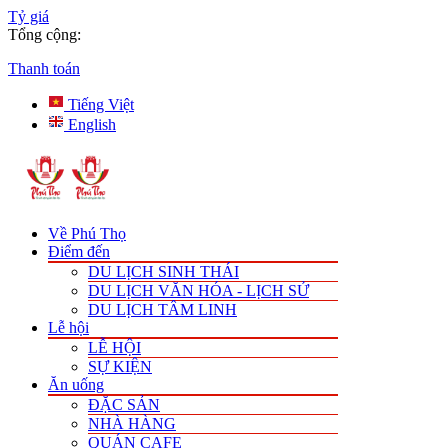
Tỷ giá
Tổng cộng:
Thanh toán
Tiếng Việt
English
Về Phú Thọ
Điểm đến
DU LỊCH SINH THÁI
DU LỊCH VĂN HÓA - LỊCH SỬ
DU LỊCH TÂM LINH
Lễ hội
LỄ HỘI
SỰ KIỆN
Ăn uống
ĐẶC SẢN
NHÀ HÀNG
QUÁN CAFE