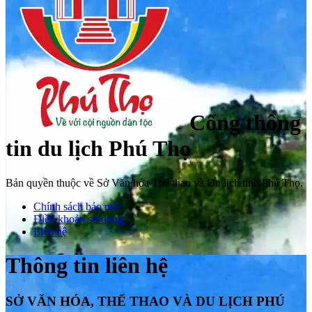
Cổng thông
tin du lịch Phú Thọ
Bản quyền thuộc về Sở Văn hóa Thể thao và Du lịch tỉnh Phú Thọ.
Chính sách bảo mật
Điều khoản sử dụng
Liên hệ
Thông tin liên hệ
SỞ VĂN HÓA, THỂ THAO VÀ DU LỊCH PHÚ