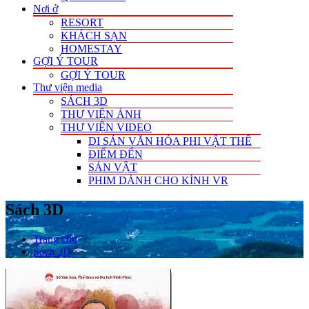
Nơi ở
RESORT
KHÁCH SẠN
HOMESTAY
GỢI Ý TOUR
GỢI Ý TOUR
Thư viện media
SÁCH 3D
THƯ VIỆN ẢNH
THƯ VIỆN VIDEO
DI SẢN VĂN HÓA PHI VẬT THỂ
ĐIỂM ĐẾN
SẢN VẬT
PHIM DÀNH CHO KÍNH VR
Sách 3D
Trang chủ
Sách 3D