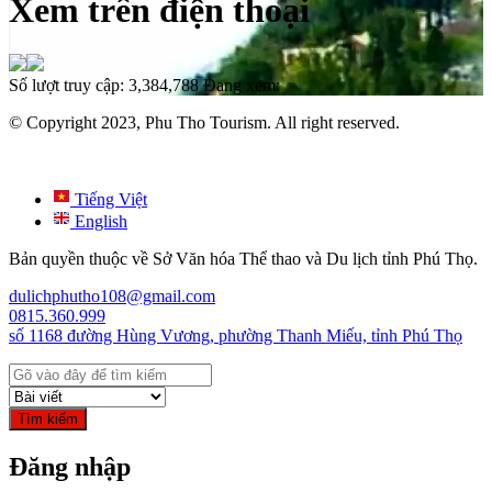
Xem trên điện thoại
Số lượt truy cập:
3,384,788
Đang xem:
© Copyright 2023, Phu Tho Tourism. All right reserved.
Tiếng Việt
English
Bản quyền thuộc về Sở Văn hóa Thể thao và Du lịch tỉnh Phú Thọ.
dulichphutho108@gmail.com
0815.360.999
số 1168 đường Hùng Vương, phường Thanh Miếu, tỉnh Phú Thọ
Tìm kiếm
Đăng nhập