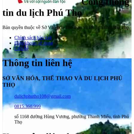
Cổng thông
tin du lịch Phú Thọ
Bản quyền thuộc về Sở Văn hóa Thể thao và Du lịch tỉnh Phú Thọ.
Chính sách bảo mật
Điều khoản sử dụng
Liên hệ
Thông tin liên hệ
SỞ VĂN HÓA, THỂ THAO VÀ DU LỊCH PHÚ
THỌ
dulichphutho108@gmail.com
0815.360.999
số 1168 đường Hùng Vương, phường Thanh Miếu, tỉnh Phú
Thọ