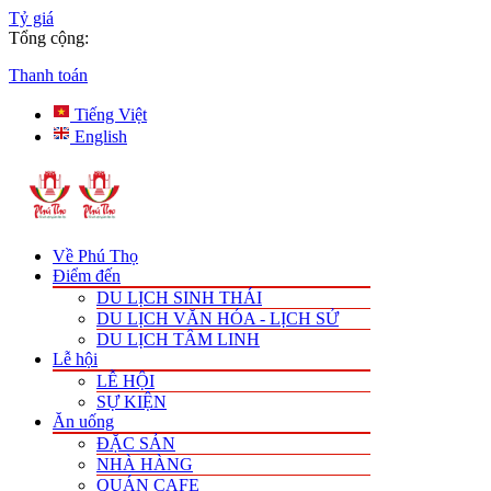
Tỷ giá
Tổng cộng:
Thanh toán
Tiếng Việt
English
Về Phú Thọ
Điểm đến
DU LỊCH SINH THÁI
DU LỊCH VĂN HÓA - LỊCH SỬ
DU LỊCH TÂM LINH
Lễ hội
LỄ HỘI
SỰ KIỆN
Ăn uống
ĐẶC SẢN
NHÀ HÀNG
QUÁN CAFE