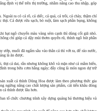
ẳng định vị thế trên thị trường, nhằm nâng cao thu nhập, góp
Ngoài ra có cá rô, cá diếc, cá quả, cá trôi, cá chày, thậm chí
ắc thịt. Cá được rửa sạch, bỏ ruột, làm sạch phần bụng, không
khi hạt ngô chuyển màu vàng sém cạnh thì dùng cối giã nhỏ.
 Không chỉ giúp cá dậy mùi thơm quyến rũ, thính ngô hút phần
ày ướp, muối đã ngấm sâu vào thân cá thì vớt ra, để ráo nước,
áng là ăn được.
, thịt cá dai, rắn nhưng không khô và mặn như cá mắm biển,
a đình trong bữa cơm hằng ngày; đây cũng là món ngon dự trữ
 sản xuất cá thính Dũng Hoa được làm theo phương thức gia
ông ngừng nâng cao chất lượng sản phẩm, cải tiến khâu đóng
 cá thính được lâu hơn.
 Ban tổ chức chương trình xây dựng quảng bá thương hiệu và