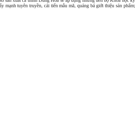
cơ sơ sản xuất cá thính Dũng Hoa sẽ áp dụng những tiến bộ Khoa học kỹ
ẩy mạnh tuyên truyền, cải tiến mẫu mã, quảng bá giới thiệu sản phẩm;