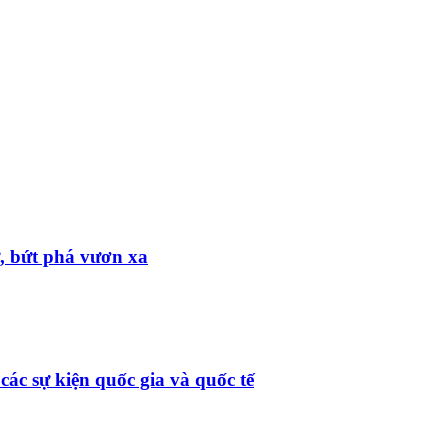
ử, bứt phá vươn xa
ác sự kiện quốc gia và quốc tế