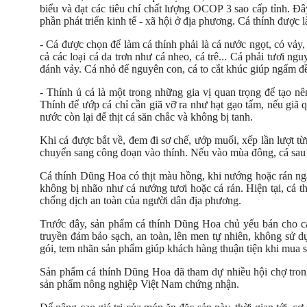
biểu và đạt các tiêu chí chất lượng OCOP 3 sao cấp tỉnh. Đâ
phần phát triển kinh tế - xã hội ở địa phương. Cá thính được 
- Cá được chọn để làm cá thính phải là cá nước ngọt, có vảy, 
cả các loại cá da trơn như cá nheo, cá trê... Cá phải tươi n
đánh vảy. Cá nhỏ để nguyên con, cá to cắt khúc giúp ngấm đề
- Thính ủ cá là một trong những gia vị quan trọng để tạo 
Thính để ướp cá chỉ cần giã vỡ ra như hạt gạo tấm, nếu giã 
nước còn lại để thịt cá săn chắc và không bị tanh.
Khi cá được bắt về, đem đi sơ chế, ướp muối, xếp lần lượt từ
chuyển sang công đoạn vào thính. Nếu vào mùa đông, cá sau k
Cá thính Dũng Hoa có thịt màu hồng, khi nướng hoặc rán ng
không bị nhão như cá nướng tươi hoặc cá rán. Hiện tại, cá 
chống dịch an toàn của người dân địa phương.
Trước đây, sản phẩm cá thính Dũng Hoa chủ yếu bán cho cá
truyền đảm bảo sạch, an toàn, lên men tự nhiên, không sử 
gói, tem nhãn sản phẩm giúp khách hàng thuận tiện khi mua
Sản phẩm cá thính Dũng Hoa đã tham dự nhiều hội chợ trong
sản phẩm nông nghiệp Việt Nam chứng nhận.