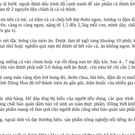
y là bước ngoặt đánh dấu trình độ cạnh tranh để sản phẩm cá thính kh
làm từ 2 nguyên liệu chính là cá và thính.
ưu tiên cá mè, cá trắm và cá chép bởi thịt thơm ngon, hương vị đậm đà. 
guyên, càng to càng ngon, nặng từ 1,5 đến 2,5kg mỗi con, mình dày, ch
u gia vị.
nên nét đặc trưng của món ăn. Được làm từ ngô rang khoảng 10 phút, 
quá nhỏ hoặc nghiền quá mịn thì thính sẽ bết vào cá, ăn không ngon.
ng miếng cá vào chum hoặc vại rồi dùng nan tre đậy kín. Sau 4 - 7 ng
hi vào thính phải mất 5-6 tháng mới ăn được, còn mùa hè chỉ cần 2 th
ả sang màu vàng rộm hơi hung đỏ, thơm chua, bùi béo, đậm đà vị muối
thính Dũng Hoa đã trở thành món ăn gần gũi, thân thuộc của nhiều gi
c nhà hàng. Để đáp ứng thị hiếu của người tiêu dùng, các quy trình
dụng chất bảo quản đảm bảo vệ sinh an toàn thực phẩm. Đồng thời kh
 sản phẩm mang về làm quà cho người thân cũng như bảo quản sản phẩm
, ngoài tỉnh và đạt thương hiệu- sản phẩm nông nghiệp nổi tiếng do