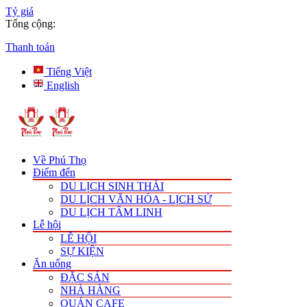
Tỷ giá
Tổng cộng:
Thanh toán
Tiếng Việt
English
Về Phú Thọ
Điểm đến
DU LỊCH SINH THÁI
DU LỊCH VĂN HÓA - LỊCH SỬ
DU LỊCH TÂM LINH
Lễ hội
LỄ HỘI
SỰ KIỆN
Ăn uống
ĐẶC SẢN
NHÀ HÀNG
QUÁN CAFE