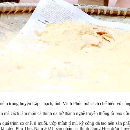
chiêm trũng huyện Lập Thạch, tỉnh Vĩnh Phúc bởi cách chế biến vô cùng
ần mà cách làm món cá thính đã trở thành nghề truyền thống từ bao đời
 quá trình sơ chế, ủ muối, ướp thính tỉ mỉ, kỳ công đã tạo nên sản 
ỗi khi đến Phú Thọ. Năm 2021, sản phẩm cá thính Dũng Hoa được huyệ