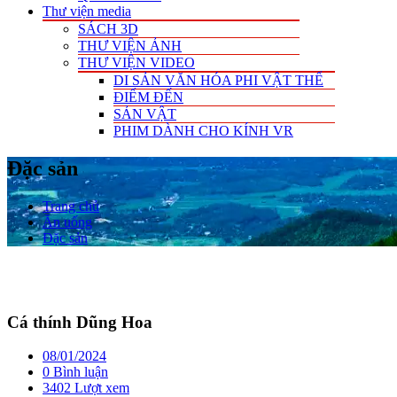
Thư viện media
SÁCH 3D
THƯ VIỆN ẢNH
THƯ VIỆN VIDEO
DI SẢN VĂN HÓA PHI VẬT THỂ
ĐIỂM ĐẾN
SẢN VẬT
PHIM DÀNH CHO KÍNH VR
Đặc sản
Trang chủ
Ăn uống
Đặc sản
Cá thính Dũng Hoa
08/01/2024
0 Bình luận
3402 Lượt xem