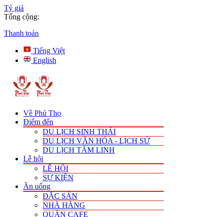
Tỷ giá
Tổng cộng:
Thanh toán
Tiếng Việt
English
Về Phú Thọ
Điểm đến
DU LỊCH SINH THÁI
DU LỊCH VĂN HÓA - LỊCH SỬ
DU LỊCH TÂM LINH
Lễ hội
LỄ HỘI
SỰ KIỆN
Ăn uống
ĐẶC SẢN
NHÀ HÀNG
QUÁN CAFE