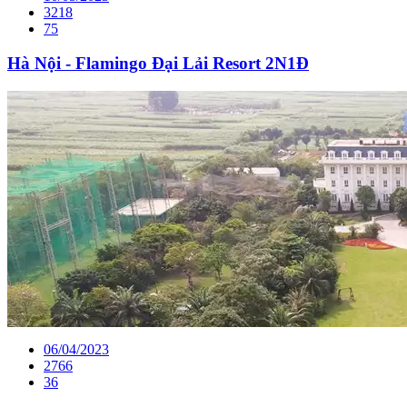
3218
75
Hà Nội - Flamingo Đại Lải Resort 2N1Đ
06/04/2023
2766
36