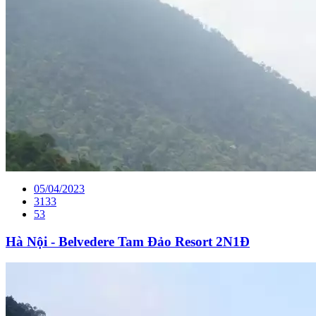
05/04/2023
3133
53
Hà Nội - Belvedere Tam Đảo Resort 2N1Đ