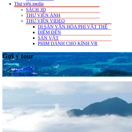
Thư viện media
SÁCH 3D
THƯ VIỆN ẢNH
THƯ VIỆN VIDEO
DI SẢN VĂN HÓA PHI VẬT THỂ
ĐIỂM ĐẾN
SẢN VẬT
PHIM DÀNH CHO KÍNH VR
Gợi ý tour
Trang chủ
Gợi ý tour