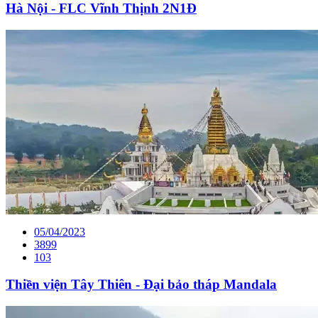
Hà Nội - FLC Vĩnh Thịnh 2N1Đ
05/04/2023
3899
103
Thiền viện Tây Thiên - Đại bảo tháp Mandala