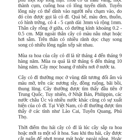
thành cụm, cuống hoa có lông tuyến dính. Tuyến
lông này có thể dính vào người nếu chạm vào, do
đó còn được gọi là cỏ đĩ. Quả bế, màu đen, thuôn,
có hình trứng, có 4 - 5 cạnh dài 3mm và rộng 1mm.
Thân cây rỗng ở giữa, có đường kính khoảng 0.2 -
0.5 cm. Mặt ngoài thân cây có màu nâu nhạt hoặc
hơi sẫm. Trên thân có nhiều rãnh dọc chạy song
song có nhiều lông ngắn xếp sát nhau.
Mùa ra hoa của cây cỏ dĩ là từ tháng 4 đến tháng 9
hàng năm. Mùa ra quả là từ tháng 6 đến tháng 10
hàng năm. Cây mọc hoang ở nhiều nơi ở nước ta.
Cây cỏ đĩ thường mọc ở vùng đất tương đối ẩm và
màu mờ, trên các nương rẫy, đồng ruộng, bãi bồi,
thung lũng. Cây thường được tìm thấy đầu tiên ở
Trung Quốc. Tuy nhiên, ở Nhật Bản, Philippin, các
nước châu Úc và nhiều nước khác cũng có sự xuất
hiện của cỏ đĩ. Tại Việt Nam, cỏ đĩ thường được tìm
thấy ở các tỉnh như Lào Cai, Tuyên Quang, Phú
Thọ.
Thời điểm thu hái cây cỏ đĩ là lúc cây sắp ra hoa
hoặc mới ra một số ít hoa. Sau khi thu hái, cây được
cắt ngắn để phơi trong mát hoặc ngoài nắng. Hoặc