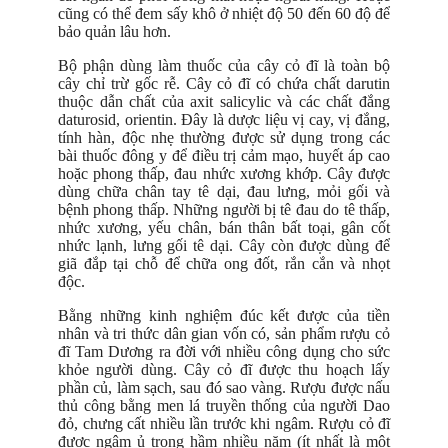
cũng có thể đem sấy khô ở nhiệt độ 50 đến 60 độ để
bảo quản lâu hơn.
Bộ phận dùng làm thuốc của cây cỏ đĩ là toàn bộ
cây chỉ trừ gốc rễ. Cây cỏ đĩ có chứa chất darutin
thuộc dẫn chất của axit salicylic và các chất đắng
daturosid, orientin. Đây là dược liệu vị cay, vị đắng,
tính hàn, độc nhẹ thường được sử dụng trong các
bài thuốc đông y để điều trị cảm mạo, huyết áp cao
hoặc phong thấp, đau nhức xương khớp. Cây được
dùng chữa chân tay tê dại, đau lưng, mỏi gối và
bệnh phong thấp. Những người bị tê đau do tê thấp,
nhức xương, yếu chân, bán thân bất toại, gân cốt
nhức lạnh, lưng gối tê dại. Cây còn được dùng để
giã đắp tại chỗ để chữa ong đốt, rắn cắn và nhọt
độc.
Bằng những kinh nghiệm đúc kết được của tiền
nhân và tri thức dân gian vốn có, sản phẩm rượu cỏ
đĩ Tam Dương ra đời với nhiều công dụng cho sức
khỏe người dùng. Cây cỏ đĩ được thu hoạch lấy
phần củ, làm sạch, sau đó sao vàng. Rượu được nấu
thủ công bằng men lá truyền thống của người Dao
đỏ, chưng cất nhiều lần trước khi ngâm. Rượu cỏ đĩ
được ngâm ủ trong hầm nhiều năm (ít nhất là một