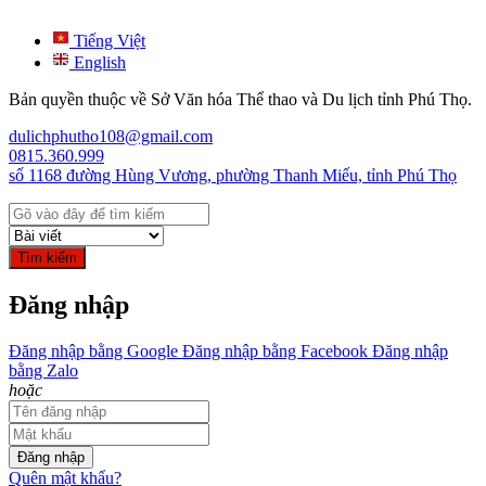
Tiếng Việt
English
Bản quyền thuộc về Sở Văn hóa Thể thao và Du lịch tỉnh Phú Thọ.
dulichphutho108@gmail.com
0815.360.999
số 1168 đường Hùng Vương, phường Thanh Miếu, tỉnh Phú Thọ
Tìm kiếm
Đăng nhập
Đăng nhập bằng Google
Đăng nhập bằng Facebook
Đăng nhập
bằng Zalo
hoặc
Đăng nhập
Quên mật khẩu?