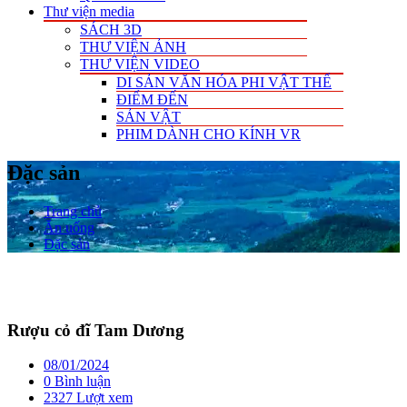
Thư viện media
SÁCH 3D
THƯ VIỆN ẢNH
THƯ VIỆN VIDEO
DI SẢN VĂN HÓA PHI VẬT THỂ
ĐIỂM ĐẾN
SẢN VẬT
PHIM DÀNH CHO KÍNH VR
Đặc sản
Trang chủ
Ăn uống
Đặc sản
Rượu cỏ đĩ Tam Dương
08/01/2024
0 Bình luận
2327 Lượt xem