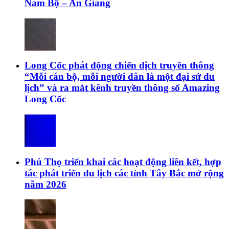
Nam Bộ – An Giang
Long Cốc phát động chiến dịch truyền thông
“Mỗi cán bộ, mỗi người dân là một đại sứ du
lịch” và ra mắt kênh truyền thông số Amazing
Long Cốc
Phú Thọ triển khai các hoạt động liên kết, hợp
tác phát triển du lịch các tỉnh Tây Bắc mở rộng
năm 2026