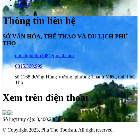
Liên hệ
Thông tin liên hệ
SỞ VĂN HÓA, THỂ THAO VÀ DU LỊCH PHÚ
THỌ
dulichphutho108@gmail.com
0815.360.999
số 1168 đường Hùng Vương, phường Thanh Miếu, tỉnh Phú
Thọ
Xem trên điện thoại
Số lượt truy cập:
3,400,238
Đang xem:
© Copyright 2023, Phu Tho Tourism. All right reserved.