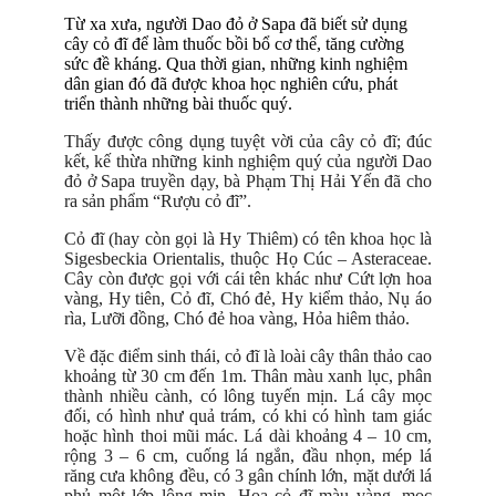
Từ xa xưa, người Dao đỏ ở Sapa đã biết sử dụng
cây cỏ đĩ để làm thuốc bồi bổ cơ thể, tăng cường
sức đề kháng. Qua thời gian, những kinh nghiệm
dân gian đó đã được khoa học nghiên cứu, phát
triển thành những bài thuốc quý.
Thấy được công dụng tuyệt vời của cây cỏ đĩ; đúc
kết, kế thừa những kinh nghiệm quý của người Dao
đỏ ở Sapa truyền dạy, bà Phạm Thị Hải Yến đã cho
ra sản phẩm “Rượu cỏ đĩ”.
Cỏ đĩ (hay còn gọi là Hy Thiêm) có tên khoa học là
Sigesbeckia Orientalis, thuộc Họ Cúc – Asteraceae.
Cây còn được gọi với cái tên khác như Cứt lợn hoa
vàng, Hy tiên, Cỏ đĩ, Chó đẻ, Hy kiểm thảo, Nụ áo
rìa, Lưỡi đồng, Chó đẻ hoa vàng, Hỏa hiêm thảo.
Về đặc điểm sinh thái, cỏ đĩ là loài cây thân thảo cao
khoảng từ 30 cm đến 1m. Thân màu xanh lục, phân
thành nhiều cành, có lông tuyến mịn. Lá cây mọc
đối, có hình như quả trám, có khi có hình tam giác
hoặc hình thoi mũi mác. Lá dài khoảng 4 – 10 cm,
rộng 3 – 6 cm, cuống lá ngắn, đầu nhọn, mép lá
răng cưa không đều, có 3 gân chính lớn, mặt dưới lá
phủ một lớp lông mịn. Hoa cỏ đĩ màu vàng, mọc