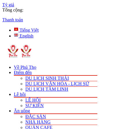
Tỷ giá
Tổng cộng:
Thanh toán
Tiếng Việt
English
Về Phú Thọ
Điểm đến
DU LỊCH SINH THÁI
DU LỊCH VĂN HÓA - LỊCH SỬ
DU LỊCH TÂM LINH
Lễ hội
LỄ HỘI
SỰ KIỆN
Ăn uống
ĐẶC SẢN
NHÀ HÀNG
QUÁN CAFE