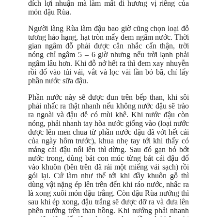
đích lợi nhuận mà làm mất đi hương vị riêng của
món đậu Rùa.
Người làng Rùa làm đậu bao giờ cũng chọn loại đỗ
tương hảo hạng, hạt tròn mẩy đem ngâm nước. Thời
gian ngâm đỗ phải được cân nhắc cẩn thận, trời
nóng chỉ ngâm 5 – 6 giờ nhưng nếu trời lạnh phải
ngâm lâu hơn. Khi đỗ nở hết ra thì đem xay nhuyễn
rồi đổ vào túi vải, vắt và lọc vài lần bỏ bã, chỉ lấy
phần nước sữa đậu.
Phần nước này sẽ được đun trên bếp than, khi sôi
phải nhấc ra thật nhanh nếu không nước đậu sẽ trào
ra ngoài và đậu dễ có mùi khê. Khi nước đậu còn
nóng, phải nhanh tay hòa nước giống vào (loại nước
được lên men chua từ phần nước đậu đã vớt hết cái
của ngày hôm trước), khua nhẹ tay tới khi thấy có
mảng cái đậu nổi lên thì dừng. Sau đó gạn bỏ bớt
nước trong, dùng bát con múc từng bát cái đậu đổ
vào khuôn (bên trên đã rải một miếng vải sạch) rồi
gói lại. Cứ làm như thế tới khi đầy khuôn gỗ thì
dùng vật nặng ép lên trên đến khi ráo nước, nhấc ra
là xong xuôi món đậu trắng. Còn đậu Rùa nướng thì
sau khi ép xong, đậu trắng sẽ được dỡ ra và đưa lên
phên nướng trên than hồng. Khi nướng phải nhanh