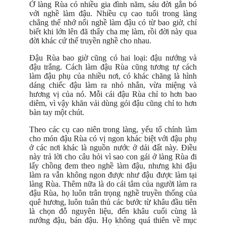
Ở làng Rùa có nhiều gia đình năm, sáu đời gắn bó
với nghề làm đậu. Nhiều cụ cao tuổi trong làng
chẳng thể nhớ nổi nghề làm đậu có từ bao giờ, chỉ
biết khi lớn lên đã thấy cha mẹ làm, rồi đời này qua
đời khác cứ thế truyền nghề cho nhau.
Đậu Rùa bao giờ cũng có hai loại: đậu nướng và
đậu trắng. Cách làm đậu Rùa cũng tương tự cách
làm đậu phụ của nhiều nơi, có khác chăng là hình
dáng chiếc đậu làm ra nhỏ nhắn, vừa miệng và
hương vị của nó. Mỗi cái đậu Rùa chỉ to hơn bao
diêm, vì vậy khăn vải dùng gói đậu cũng chỉ to hơn
bàn tay một chút.
Theo các cụ cao niên trong làng, yếu tố chính làm
cho món đậu Rùa có vị ngon khác biệt với đậu phụ
ở các nơi khác là nguồn nước ở dải đất này. Điều
này trả lời cho câu hỏi vì sao con gái ở làng Rùa đi
lấy chồng đem theo nghề làm đậu, nhưng khi đậu
làm ra vẫn không ngon được như đậu được làm tại
làng Rùa. Thêm nữa là do cái tâm của người làm ra
đậu Rùa, họ luôn trân trọng nghề truyền thống của
quê hương, luôn tuân thủ các bước từ khâu đầu tiên
là chọn đỗ nguyên liệu, đến khâu cuối cùng là
nướng đậu, bán đậu. Họ không quá thiên về mục