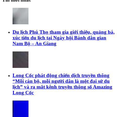
Du lịch Phú Thọ tham gia giới thiệu, quảng bá,
xúc tiến du lịch tại Ngày hội Bánh dân gian
Nam Bộ – An Giang
Long Cốc phát động chiến dịch truyền thông
“Mỗi cán bộ, mỗi người dân là một đại sứ du
lịch” và ra mắt kênh truyền thông số Amazing
Long Cốc