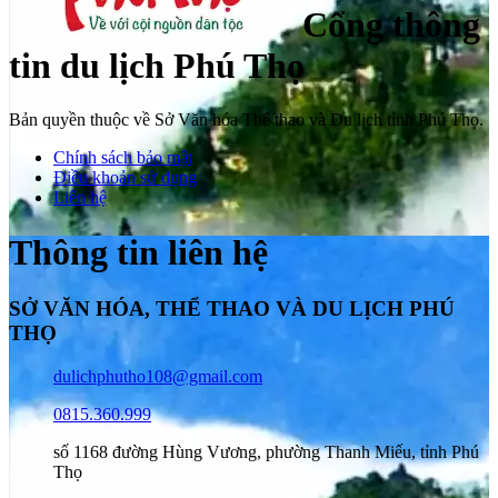
Cổng thông
tin du lịch Phú Thọ
Bản quyền thuộc về Sở Văn hóa Thể thao và Du lịch tỉnh Phú Thọ.
Chính sách bảo mật
Điều khoản sử dụng
Liên hệ
Thông tin liên hệ
SỞ VĂN HÓA, THỂ THAO VÀ DU LỊCH PHÚ
THỌ
dulichphutho108@gmail.com
0815.360.999
số 1168 đường Hùng Vương, phường Thanh Miếu, tỉnh Phú
Thọ