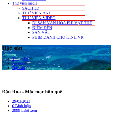
Thư viện media
SÁCH 3D
THƯ VIỆN ẢNH
THƯ VIỆN VIDEO
DI SẢN VĂN HÓA PHI VẬT THỂ
ĐIỂM ĐẾN
SẢN VẬT
PHIM DÀNH CHO KÍNH VR
Đặc sản
Trang chủ
Ăn uống
Đặc sản
Đậu Rùa - Mộc mạc hồn quê
29/03/2023
0 Bình luận
2999 Lượt xem