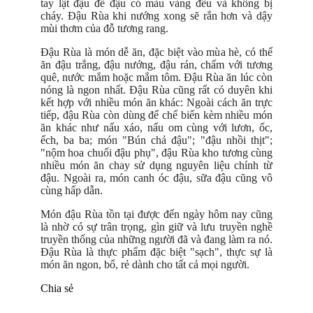
tay lật đậu để đậu có màu vàng đều và không bị
cháy. Đậu Rùa khi nướng xong sẽ rắn hơn và dậy
mùi thơm của đỗ tương rang.
Đậu Rùa là món dễ ăn, đặc biệt vào mùa hè, có thể
ăn đậu trắng, đậu nướng, đậu rán, chấm với tương
quê, nước mắm hoặc mắm tôm. Đậu Rùa ăn lúc còn
nóng là ngon nhất. Đậu Rùa cũng rất có duyên khi
kết hợp với nhiều món ăn khác: Ngoài cách ăn trực
tiếp, đậu Rùa còn dùng để chế biến kèm nhiều món
ăn khác như nấu xáo, nấu om cùng với lươn, ốc,
ếch, ba ba; món "Bún chả đậu"; "đậu nhồi thịt";
"nộm hoa chuối đậu phụ", đậu Rùa kho tương cùng
nhiều món ăn chay sử dụng nguyên liệu chính từ
đậu. Ngoài ra, món canh óc đậu, sữa đậu cũng vô
cùng hấp dẫn.
Món đậu Rùa tồn tại được đến ngày hôm nay cũng
là nhờ có sự trân trọng, gìn giữ và lưu truyền nghề
truyền thống của những người đã và đang làm ra nó.
Đậu Rùa là thực phẩm đặc biệt "sạch", thực sự là
món ăn ngon, bổ, rẻ dành cho tất cả mọi người.
Chia sẻ