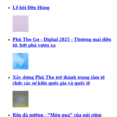
Lễ hội Đền Hùng
Phú Thọ Go - Digital 2025 - Thương mại điện
tử, bứt phá vươn xa
Xây dựng Phú Thọ trở thành trung tâm tổ
chức các sự kiện quốc gia và quốc tế
Rêu đá nướng - “Món quà” của núi rừng