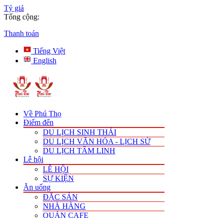
Tỷ giá
Tổng cộng:
Thanh toán
Tiếng Việt
English
Về Phú Thọ
Điểm đến
DU LỊCH SINH THÁI
DU LỊCH VĂN HÓA - LỊCH SỬ
DU LỊCH TÂM LINH
Lễ hội
LỄ HỘI
SỰ KIỆN
Ăn uống
ĐẶC SẢN
NHÀ HÀNG
QUÁN CAFE