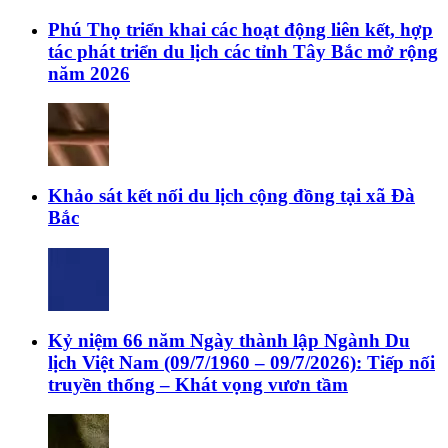
Phú Thọ triển khai các hoạt động liên kết, hợp
tác phát triển du lịch các tỉnh Tây Bắc mở rộng
năm 2026
Khảo sát kết nối du lịch cộng đồng tại xã Đà
Bắc
Kỷ niệm 66 năm Ngày thành lập Ngành Du
lịch Việt Nam (09/7/1960 – 09/7/2026): Tiếp nối
truyền thống – Khát vọng vươn tầm