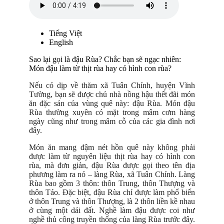
Tiếng Việt
English
Sao lại gọi là đậu Rùa? Chắc bạn sẽ ngạc nhiên:
Món đậu làm từ thịt rùa hay có hình con rùa?
Nếu có dịp về thăm xã Tuân Chính, huyện Vĩnh
Tường, bạn sẽ được chủ nhà nồng hậu thết đãi món
ăn đặc sản của vùng quê này: đậu Rùa. Món đậu
Rùa thường xuyên có mặt trong mâm cơm hàng
ngày cũng như trong mâm cỗ của các gia đình nơi
đây.
Món ăn mang đậm nét hồn quê này không phải
được làm từ nguyên liệu thịt rùa hay có hình con
rùa, mà đơn giản, đậu Rùa được gọi theo tên địa
phương làm ra nó – làng Rùa, xã Tuân Chính. Làng
Rùa bao gồm 3 thôn: thôn Trung, thôn Thượng và
thôn Táo. Đặc biệt, đậu Rùa chỉ được làm phổ biến
ở thôn Trung và thôn Thượng, là 2 thôn liền kề nhau
ở cùng một dải đất. Nghề làm đậu được coi như
nghề thủ công truyền thống của làng Rùa trước đây.