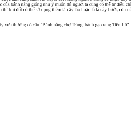
 của bánh nẳng giống như ý muốn thì người ta cũng có thể tự điều chỉn
 thì khi đốt có thể sử dụng thêm lá cây táo hoặc là lá cây bưởi, cò
ày xưa thường có câu "Bánh nẳng chợ Tràng, bánh gạo rang Tiên Lữ"