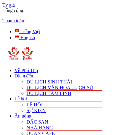
Tỷ giá
Tổng cộng:
Thanh toán
Tiếng Việt
English
Về Phú Thọ
Điểm đến
DU LỊCH SINH THÁI
DU LỊCH VĂN HÓA - LỊCH SỬ
DU LỊCH TÂM LINH
Lễ hội
LỄ HỘI
SỰ KIỆN
Ăn uống
ĐẶC SẢN
NHÀ HÀNG
QUÁN CAFE