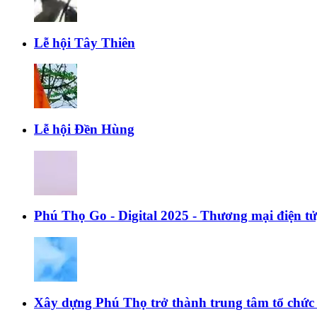
Lễ hội Tây Thiên
Lễ hội Đền Hùng
Phú Thọ Go - Digital 2025 - Thương mại điện t
Xây dựng Phú Thọ trở thành trung tâm tổ chức c