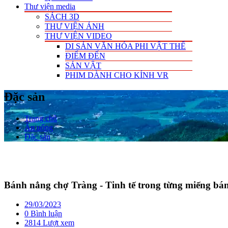
Thư viện media
SÁCH 3D
THƯ VIỆN ẢNH
THƯ VIỆN VIDEO
DI SẢN VĂN HÓA PHI VẬT THỂ
ĐIỂM ĐẾN
SẢN VẬT
PHIM DÀNH CHO KÍNH VR
Đặc sản
Trang chủ
Ăn uống
Đặc sản
Bánh nẳng chợ Tràng - Tinh tế trong từng miếng bá
29/03/2023
0 Bình luận
2814 Lượt xem