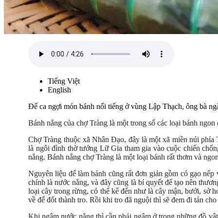
Tiếng Việt
English
Để ca ngợi món bánh nổi tiếng ở vùng Lập Thạch, ông bà ng
Bánh nẳng của chợ Tràng là một trong số các loại bánh ngon
Chợ Tràng thuộc xã Nhân Đạo, đây là một xã miền núi phía 
là ngôi đình thờ tướng Lữ Gia tham gia vào cuộc chiến chống 
nẳng. Bánh nẳng chợ Tràng là một loại bánh rất thơm và ngon.
Nguyên liệu để làm bánh cũng rất đơn giản gồm có gạo nếp v
chính là nước nẳng, và đây cũng là bí quyết để tạo nên thươ
loại cây trong rừng, có thể kể đến như là cây mận, bưởi, sở 
về để đốt thành tro. Rồi khi tro đã nguội thì sẽ đem đi tán c
Khi ngâm nước nẳng thì cần phải ngâm ở trong những đồ vật 