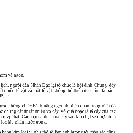
thơm và ngon.
ịch, người dân Nhân Đạo lại tổ chức lễ hội đình Chung, đây
t nhiều lễ vật và một lễ vật không thể thiếu đó chính là bánh
, tết.
được những chiếc bánh nẳng ngon thì điều quan trọng nhất đó
chưng cất từ rất nhiều vỏ cây, vỏ quả hoặc là lá cây của các
có vị chát. Các loại cành lá của cây sau khi chặt sẽ được đem
à lọc lấy phần nước trong.
 bằng kim loại vì như thế sẽ làm ảnh hưởng tới màu sắc cũng