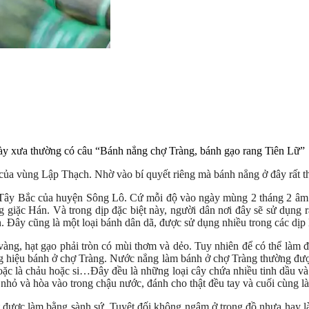
ày xưa thường có câu “Bánh nẳng chợ Tràng, bánh gạo rang Tiên Lữ”
 của vùng Lập Thạch. Nhờ vào bí quyết riêng mà bánh nẳng ở đây rất 
Tây Bắc của huyện Sông Lô. Cứ mỗi độ vào ngày mùng 2 tháng 2 âm l
giặc Hán. Và trong dịp đặc biệt này, người dân nơi đây sẽ sử dụng rấ
 Đây cũng là một loại bánh dân dã, được sử dụng nhiều trong các dịp lễ
àng, hạt gạo phải tròn có mùi thơm và dẻo. Tuy nhiên để có thể làm 
ng hiệu bánh ở chợ Tràng. Nước nẳng làm bánh ở chợ Tràng thường được 
hoặc là chảu hoặc si…Đây đều là những loại cây chứa nhiều tinh dầu và 
ho nhỏ và hòa vào trong chậu nước, đánh cho thật đều tay và cuối cùng l
được làm bằng sành sứ. Tuyệt đối không ngâm ở trong đồ nhựa hay là