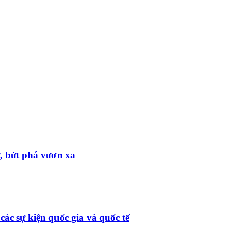
ử, bứt phá vươn xa
ác sự kiện quốc gia và quốc tế