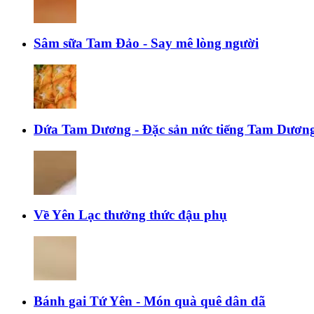
Sâm sữa Tam Đảo - Say mê lòng người
Dứa Tam Dương - Đặc sản nức tiếng Tam Dươn
Về Yên Lạc thưởng thức đậu phụ
Bánh gai Tứ Yên - Món quà quê dân dã