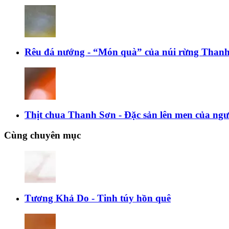
Rêu đá nướng - “Món quà” của núi rừng Than
Thịt chua Thanh Sơn - Đặc sản lên men của n
Cùng chuyên mục
Tương Khả Do - Tinh túy hồn quê