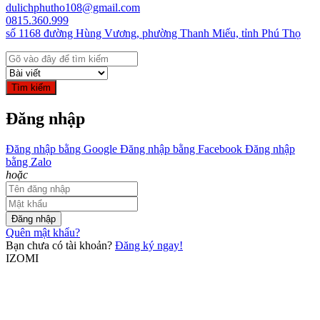
dulichphutho108@gmail.com
0815.360.999
số 1168 đường Hùng Vương, phường Thanh Miếu, tỉnh Phú Thọ
Tìm kiếm
Đăng nhập
Đăng nhập bằng Google
Đăng nhập bằng Facebook
Đăng nhập
bằng Zalo
hoặc
Đăng nhập
Quên mật khẩu?
Bạn chưa có tài khoản?
Đăng ký ngay!
IZOMI