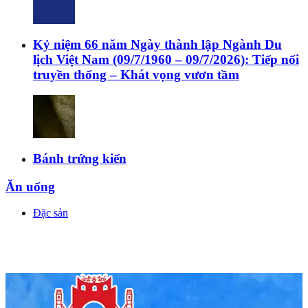
Kỷ niệm 66 năm Ngày thành lập Ngành Du
lịch Việt Nam (09/7/1960 – 09/7/2026): Tiếp nối
truyền thống – Khát vọng vươn tầm
Bánh trứng kiến
Ăn uống
Đặc sản