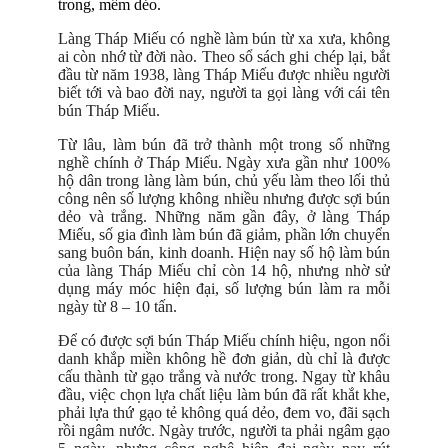
trong, mềm dẻo.
Làng Tháp Miếu có nghề làm bún từ xa xưa, không
ai còn nhớ từ đời nào. Theo sổ sách ghi chép lại, bắt
đầu từ năm 1938, làng Tháp Miếu được nhiều người
biết tới và bao đời nay, người ta gọi làng với cái tên
bún Tháp Miếu.
Từ lâu, làm bún đã trở thành một trong số những
nghề chính ở Tháp Miếu. Ngày xưa gần như 100%
hộ dân trong làng làm bún, chủ yếu làm theo lối thủ
công nên số lượng không nhiều nhưng được sợi bún
dẻo và trắng. Những năm gần đây, ở làng Tháp
Miếu, số gia đình làm bún đã giảm, phần lớn chuyển
sang buôn bán, kinh doanh. Hiện nay số hộ làm bún
của làng Tháp Miếu chỉ còn 14 hộ, nhưng nhờ sử
dụng máy móc hiện đại, số lượng bún làm ra mỗi
ngày từ 8 – 10 tấn.
Để có được sợi bún Tháp Miếu chính hiệu, ngon nổi
danh khắp miền không hề đơn giản, dù chỉ là được
cấu thành từ gạo trắng và nước trong. Ngay từ khâu
đầu, việc chọn lựa chất liệu làm bún đã rất khắt khe,
phải lựa thứ gạo tẻ không quá dẻo, đem vo, đãi sạch
rồi ngâm nước. Ngày trước, người ta phải ngâm gạo