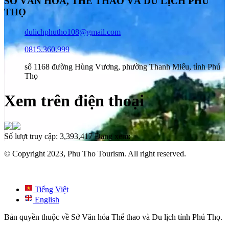
SỞ VĂN HÓA, THỂ THAO VÀ DU LỊCH PHÚ
THỌ
dulichphutho108@gmail.com
0815.360.999
số 1168 đường Hùng Vương, phường Thanh Miếu, tỉnh Phú
Thọ
Xem trên điện thoại
Số lượt truy cập:
3,393,417
Đang xem:
© Copyright 2023, Phu Tho Tourism. All right reserved.
Tiếng Việt
English
Bản quyền thuộc về Sở Văn hóa Thể thao và Du lịch tỉnh Phú Thọ.