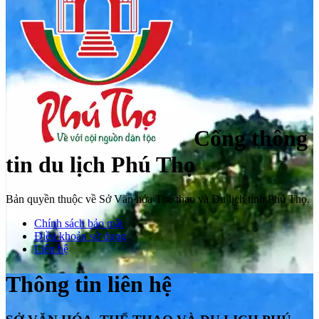
Cổng thông
tin du lịch Phú Thọ
Bản quyền thuộc về Sở Văn hóa Thể thao và Du lịch tỉnh Phú Thọ.
Chính sách bảo mật
Điều khoản sử dụng
Liên hệ
Thông tin liên hệ