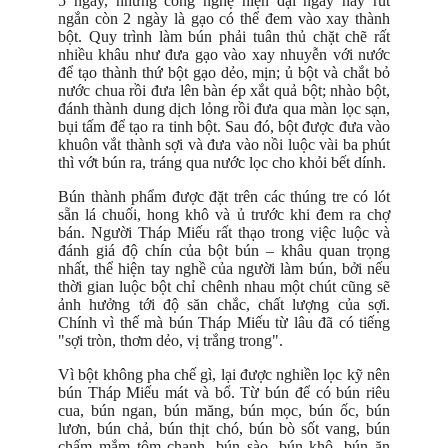
5 ngày, nhưng công nghệ hiện đại ngày nay rút
ngắn còn 2 ngày là gạo có thể đem vào xay thành
bột. Quy trình làm bún phải tuân thủ chặt chẽ rất
nhiều khâu như đưa gạo vào xay nhuyễn với nước
để tạo thành thứ bột gạo dẻo, mịn; ủ bột và chắt bỏ
nước chua rồi đưa lên bàn ép xắt quả bột; nhào bột,
đánh thành dung dịch lỏng rồi đưa qua màn lọc sạn,
bụi tấm để tạo ra tinh bột. Sau đó, bột được đưa vào
khuôn vắt thành sợi và đưa vào nồi luộc vài ba phút
thì vớt bún ra, tráng qua nước lọc cho khỏi bết dính.
Bún thành phẩm được đặt trên các thúng tre có lót
sẵn lá chuối, hong khô và ủ trước khi đem ra chợ
bán. Người Tháp Miếu rất thạo trong việc luộc và
đánh giá độ chín của bột bún – khâu quan trọng
nhất, thể hiện tay nghề của người làm bún, bởi nếu
thời gian luộc bột chỉ chênh nhau một chút cũng sẽ
ảnh hưởng tới độ săn chắc, chất lượng của sợi.
Chính vì thế mà bún Tháp Miếu từ lâu đã có tiếng
"sợi tròn, thơm dẻo, vị trắng trong".
Vì bột không pha chế gì, lại được nghiền lọc kỹ nên
bún Tháp Miếu mát và bổ. Từ bún để có bún riêu
cua, bún ngan, bún măng, bún mọc, bún ốc, bún
lươn, bún chả, bún thịt chó, bún bò sốt vang, bún
chấm mắm tôm chanh, bún sào, bún khô, bún ăn