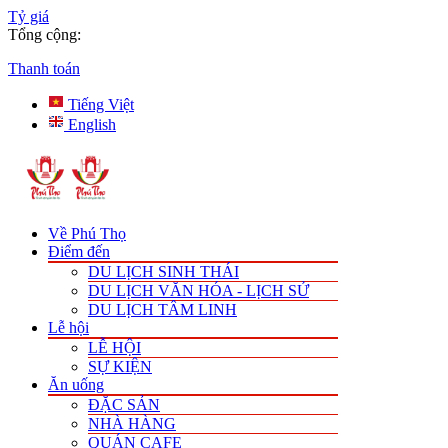
Tỷ giá
Tổng cộng:
Thanh toán
Tiếng Việt
English
Về Phú Thọ
Điểm đến
DU LỊCH SINH THÁI
DU LỊCH VĂN HÓA - LỊCH SỬ
DU LỊCH TÂM LINH
Lễ hội
LỄ HỘI
SỰ KIỆN
Ăn uống
ĐẶC SẢN
NHÀ HÀNG
QUÁN CAFE