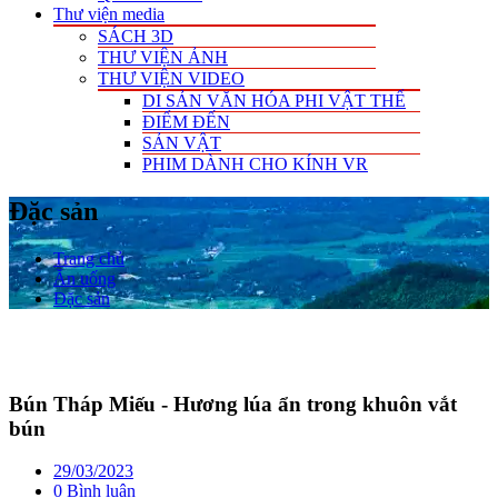
Thư viện media
SÁCH 3D
THƯ VIỆN ẢNH
THƯ VIỆN VIDEO
DI SẢN VĂN HÓA PHI VẬT THỂ
ĐIỂM ĐẾN
SẢN VẬT
PHIM DÀNH CHO KÍNH VR
Đặc sản
Trang chủ
Ăn uống
Đặc sản
Bún Tháp Miếu - Hương lúa ẩn trong khuôn vắt
bún
29/03/2023
0 Bình luận