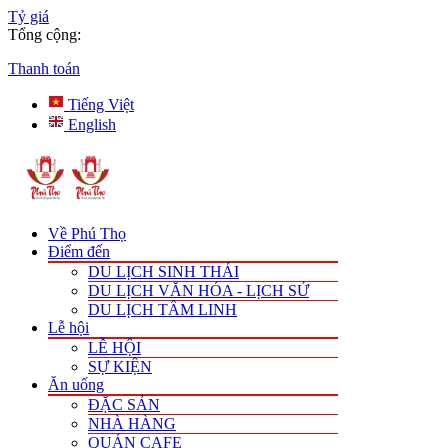
Tỷ giá
Tổng cộng:
Thanh toán
Tiếng Việt
English
Về Phú Thọ
Điểm đến
DU LỊCH SINH THÁI
DU LỊCH VĂN HÓA - LỊCH SỬ
DU LỊCH TÂM LINH
Lễ hội
LỄ HỘI
SỰ KIỆN
Ăn uống
ĐẶC SẢN
NHÀ HÀNG
QUÁN CAFE