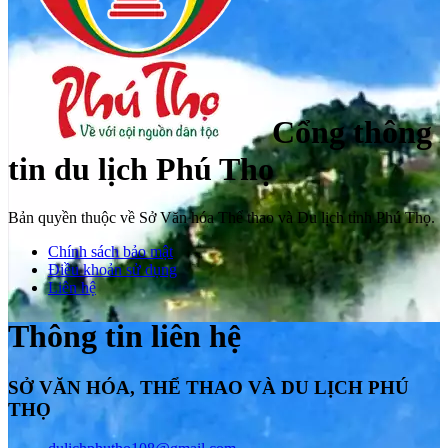
Cổng thông
tin du lịch Phú Thọ
Bản quyền thuộc về Sở Văn hóa Thể thao và Du lịch tỉnh Phú Thọ.
Chính sách bảo mật
Điều khoản sử dụng
Liên hệ
Thông tin liên hệ
SỞ VĂN HÓA, THỂ THAO VÀ DU LỊCH PHÚ
THỌ