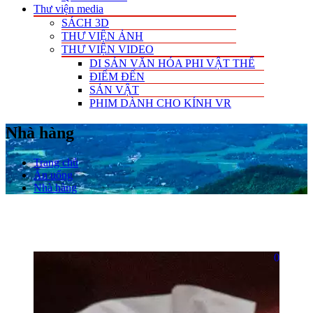
Thư viện media
SÁCH 3D
THƯ VIỆN ẢNH
THƯ VIỆN VIDEO
DI SẢN VĂN HÓA PHI VẬT THỂ
ĐIỂM ĐẾN
SẢN VẬT
PHIM DÀNH CHO KÍNH VR
Nhà hàng
Trang chủ
Ăn uống
Nhà hàng
0