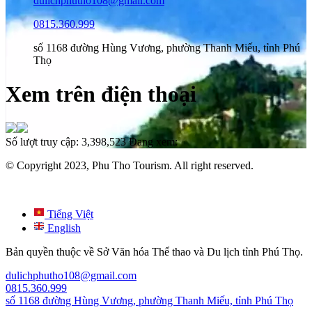
dulichphutho108@gmail.com
0815.360.999
số 1168 đường Hùng Vương, phường Thanh Miếu, tỉnh Phú
Thọ
Xem trên điện thoại
Số lượt truy cập:
3,398,523
Đang xem:
© Copyright 2023, Phu Tho Tourism. All right reserved.
Tiếng Việt
English
Bản quyền thuộc về Sở Văn hóa Thể thao và Du lịch tỉnh Phú Thọ.
dulichphutho108@gmail.com
0815.360.999
số 1168 đường Hùng Vương, phường Thanh Miếu, tỉnh Phú Thọ