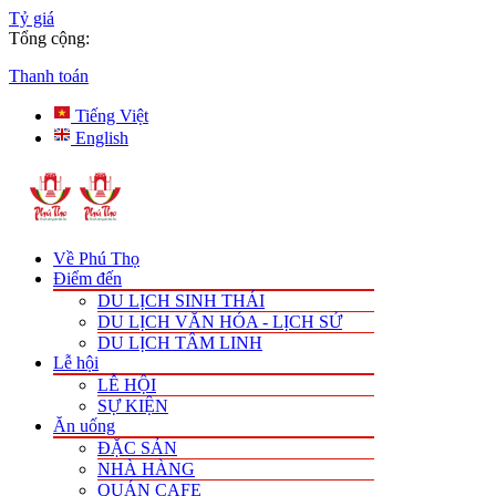
Tỷ giá
Tổng cộng:
Thanh toán
Tiếng Việt
English
Về Phú Thọ
Điểm đến
DU LỊCH SINH THÁI
DU LỊCH VĂN HÓA - LỊCH SỬ
DU LỊCH TÂM LINH
Lễ hội
LỄ HỘI
SỰ KIỆN
Ăn uống
ĐẶC SẢN
NHÀ HÀNG
QUÁN CAFE