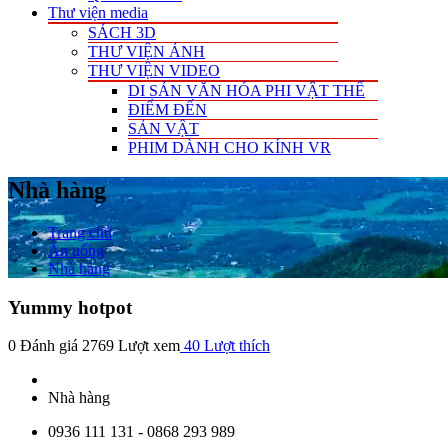
Thư viện media
SÁCH 3D
THƯ VIỆN ẢNH
THƯ VIỆN VIDEO
DI SẢN VĂN HÓA PHI VẬT THỂ
ĐIỂM ĐẾN
SẢN VẬT
PHIM DÀNH CHO KÍNH VR
Nhà hàng
Trang chủ
Ăn uống
Nhà hàng
Yummy hotpot
0 Đánh giá
2769 Lượt xem
40
Lượt thích
Nhà hàng
0936 111 131 - 0868 293 989