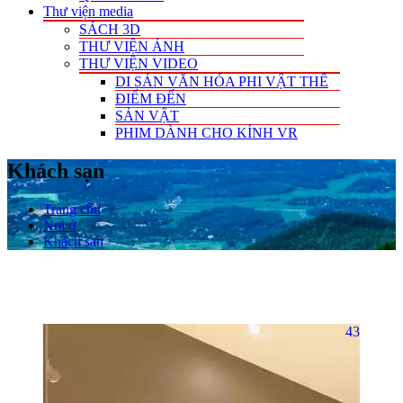
Thư viện media
SÁCH 3D
THƯ VIỆN ẢNH
THƯ VIỆN VIDEO
DI SẢN VĂN HÓA PHI VẬT THỂ
ĐIỂM ĐẾN
SẢN VẬT
PHIM DÀNH CHO KÍNH VR
Khách sạn
Trang chủ
Nơi ở
Khách sạn
43