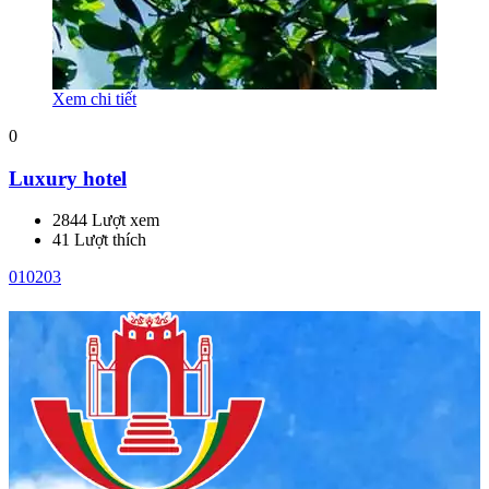
Xem chi tiết
0
Luxury hotel
2844 Lượt xem
41 Lượt thích
01
02
03