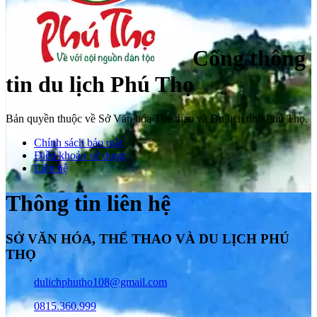
Cổng thông
tin du lịch Phú Thọ
Bản quyền thuộc về Sở Văn hóa Thể thao và Du lịch tỉnh Phú Thọ.
Chính sách bảo mật
Điều khoản sử dụng
Liên hệ
Thông tin liên hệ
SỞ VĂN HÓA, THỂ THAO VÀ DU LỊCH PHÚ
THỌ
dulichphutho108@gmail.com
0815.360.999