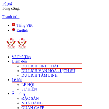
Tỷ giá
Tổng cộng:
Thanh toán
Tiếng Việt
English
Về Phú Thọ
Điểm đến
DU LỊCH SINH THÁI
DU LỊCH VĂN HÓA - LỊCH SỬ
DU LỊCH TÂM LINH
Lễ hội
LỄ HỘI
SỰ KIỆN
Ăn uống
ĐẶC SẢN
NHÀ HÀNG
QUÁN CAFE