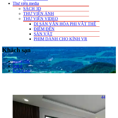
Thư viện media
SÁCH 3D
THƯ VIỆN ẢNH
THƯ VIỆN VIDEO
DI SẢN VĂN HÓA PHI VẬT THỂ
ĐIỂM ĐẾN
SẢN VẬT
PHIM DÀNH CHO KÍNH VR
Khách sạn
Trang chủ
Nơi ở
Khách sạn
44