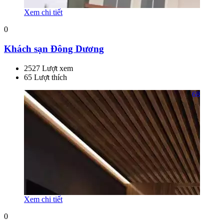
Xem chi tiết
0
Khách sạn Đông Dương
2527 Lượt xem
65 Lượt thích
68
Xem chi tiết
0