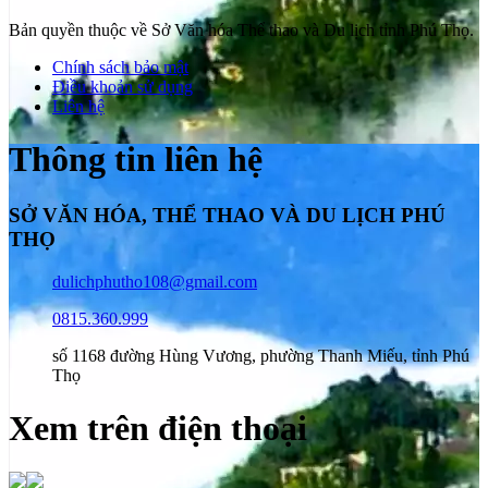
Bản quyền thuộc về Sở Văn hóa Thể thao và Du lịch tỉnh Phú Thọ.
Chính sách bảo mật
Điều khoản sử dụng
Liên hệ
Thông tin liên hệ
SỞ VĂN HÓA, THỂ THAO VÀ DU LỊCH PHÚ
THỌ
dulichphutho108@gmail.com
0815.360.999
số 1168 đường Hùng Vương, phường Thanh Miếu, tỉnh Phú
Thọ
Xem trên điện thoại