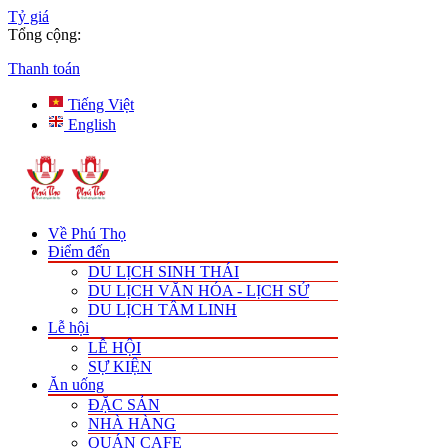
Tỷ giá
Tổng cộng:
Thanh toán
Tiếng Việt
English
Về Phú Thọ
Điểm đến
DU LỊCH SINH THÁI
DU LỊCH VĂN HÓA - LỊCH SỬ
DU LỊCH TÂM LINH
Lễ hội
LỄ HỘI
SỰ KIỆN
Ăn uống
ĐẶC SẢN
NHÀ HÀNG
QUÁN CAFE