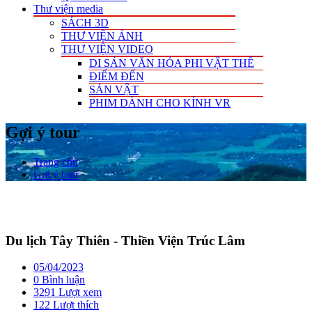
Thư viện media
SÁCH 3D
THƯ VIỆN ẢNH
THƯ VIỆN VIDEO
DI SẢN VĂN HÓA PHI VẬT THỂ
ĐIỂM ĐẾN
SẢN VẬT
PHIM DÀNH CHO KÍNH VR
Gợi ý tour
Trang chủ
Gợi ý tour
Du lịch Tây Thiên - Thiền Viện Trúc Lâm
05/04/2023
0 Bình luận
3291 Lượt xem
122
Lượt thích