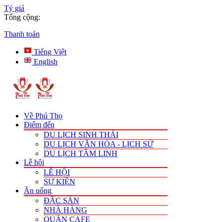
Tỷ giá
Tổng cộng:
Thanh toán
Tiếng Việt
English
Về Phú Thọ
Điểm đến
DU LỊCH SINH THÁI
DU LỊCH VĂN HÓA - LỊCH SỬ
DU LỊCH TÂM LINH
Lễ hội
LỄ HỘI
SỰ KIỆN
Ăn uống
ĐẶC SẢN
NHÀ HÀNG
QUÁN CAFE