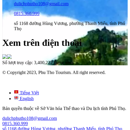
dulichphutho108@gmail.com
0815.360.999
số 1168 đường Hùng Vương, phường Thanh Miếu, tỉnh Phú
Thọ
Xem trên điện thoại
Số lượt truy cập:
3,400,227
Đang xem:
© Copyright 2023, Phu Tho Tourism. All right reserved.
Tiếng Việt
English
Bản quyền thuộc về Sở Văn hóa Thể thao và Du lịch tỉnh Phú Thọ.
dulichphutho108@gmail.com
0815.360.999
số 1168 đường Hùng Vương, phường Thanh Miếu, tỉnh Phú Thọ