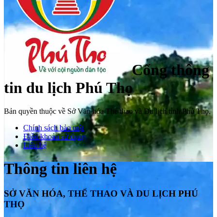
Cổng thông
tin du lịch Phú Thọ
Bản quyền thuộc về Sở Văn hóa Thể thao và Du lịch tỉnh Phú Thọ.
Chính sách bảo mật
Điều khoản sử dụng
Liên hệ
Thông tin liên hệ
SỞ VĂN HÓA, THỂ THAO VÀ DU LỊCH PHÚ
THỌ