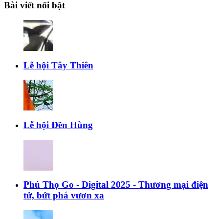
Bài viết nổi bật
Lễ hội Tây Thiên
Lễ hội Đền Hùng
Phú Thọ Go - Digital 2025 - Thương mại điện
tử, bứt phá vươn xa