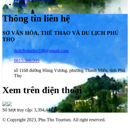
Liên hệ
Thông tin liên hệ
SỞ VĂN HÓA, THỂ THAO VÀ DU LỊCH PHÚ
THỌ
dulichphutho108@gmail.com
0815.360.999
số 1168 đường Hùng Vương, phường Thanh Miếu, tỉnh Phú
Thọ
Xem trên điện thoại
Số lượt truy cập:
3,394,444
Đang xem:
© Copyright 2023, Phu Tho Tourism. All right reserved.