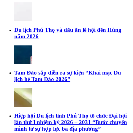
Du lịch Phú Thọ và dấu ấn lễ hội đền Hùng
năm 2026
Tam Đảo sắp diễn ra sự kiện “Khai mạc Du
lịch hè Tam Đảo 2026”
Hiệp hội Du lịch tỉnh Phú Thọ tổ chức Đại hội
lần thứ I nhiệm kỳ 2026 – 2031 “Bước chuyển
mình từ sự hợp lực ba địa phương”