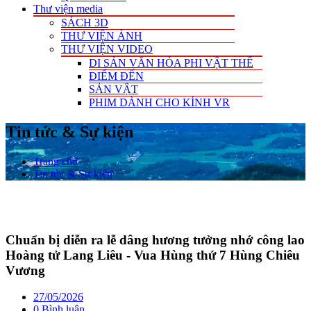
Thư viện media
SÁCH 3D
THƯ VIỆN ẢNH
THƯ VIỆN VIDEO
DI SẢN VĂN HÓA PHI VẬT THỂ
ĐIỂM ĐẾN
SẢN VẬT
PHIM DÀNH CHO KÍNH VR
Tin tức & Sự kiện
Trang chủ
Tin tức & Sự kiện
Chuẩn bị diễn ra lễ dâng hương tưởng nhớ công lao
Hoàng tử Lang Liêu - Vua Hùng thứ 7 Hùng Chiêu
Vương
27/05/2026
0 Bình luận