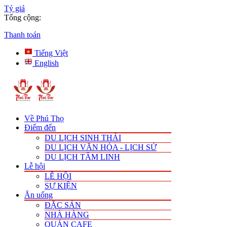
Tỷ giá
Tổng cộng:
Thanh toán
Tiếng Việt
English
Về Phú Thọ
Điểm đến
DU LỊCH SINH THÁI
DU LỊCH VĂN HÓA - LỊCH SỬ
DU LỊCH TÂM LINH
Lễ hội
LỄ HỘI
SỰ KIỆN
Ăn uống
ĐẶC SẢN
NHÀ HÀNG
QUÁN CAFE