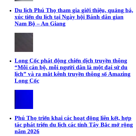
Du lịch Phú Thọ tham gia giới thiệu, quảng bá,
xúc tiến du lịch tại Ngày hội Bánh dân gian
Nam Bộ – An Giang
Long Cốc phát động chiến dịch truyền thông
“Mỗi cán bộ, mỗi người dân là một đại sứ du
lịch” và ra mắt kênh truyền thông số Amazing
Long Cốc
Phú Thọ triển khai các hoạt động liên kết, hợp
tác phát triển du lịch các tỉnh Tây Bắc mở rộng
năm 2026