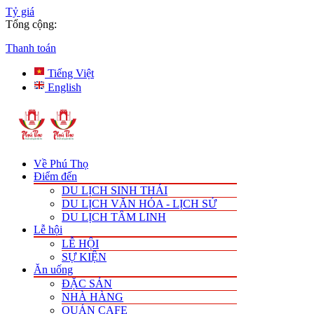
Tỷ giá
Tổng cộng:
Thanh toán
Tiếng Việt
English
Về Phú Thọ
Điểm đến
DU LỊCH SINH THÁI
DU LỊCH VĂN HÓA - LỊCH SỬ
DU LỊCH TÂM LINH
Lễ hội
LỄ HỘI
SỰ KIỆN
Ăn uống
ĐẶC SẢN
NHÀ HÀNG
QUÁN CAFE