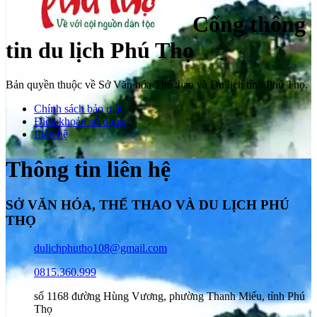
Cổng thông
tin du lịch Phú Thọ
Bản quyền thuộc về Sở Văn hóa Thể thao và Du lịch tỉnh Phú Thọ.
Chính sách bảo mật
Điều khoản sử dụng
Liên hệ
Thông tin liên hệ
SỞ VĂN HÓA, THỂ THAO VÀ DU LỊCH PHÚ
THỌ
dulichphutho108@gmail.com
0815.360.999
số 1168 đường Hùng Vương, phường Thanh Miếu, tỉnh Phú
Thọ