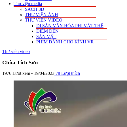
Thư viện media
SÁCH 3D
THƯ VIỆN ẢNH
THƯ VIỆN VIDEO
DI SẢN VĂN HÓA PHI VẬT THỂ
ĐIỂM ĐẾN
SẢN VẬT
PHIM DÀNH CHO KÍNH VR
Thư viện video
Chùa Tích Sơn
1976 Lượt xem • 19/04/2023
78
Lượt thích