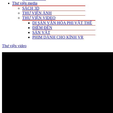
Thư viện media
SÁCH 3D
THƯ VIỆN ẢNH
THƯ VIỆN VIDEO
DI SẢN VĂN HÓA PHI VẬT THỂ
ĐIỂM ĐẾN
SẢN VẬT
PHIM DÀNH CHO KÍNH VR
Thư viện video