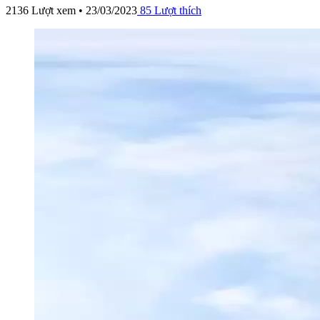
2136 Lượt xem • 23/03/2023
85
Lượt thích