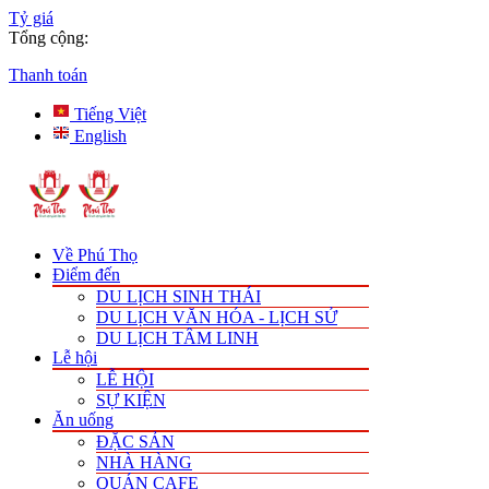
Tỷ giá
Tổng cộng:
Thanh toán
Tiếng Việt
English
Về Phú Thọ
Điểm đến
DU LỊCH SINH THÁI
DU LỊCH VĂN HÓA - LỊCH SỬ
DU LỊCH TÂM LINH
Lễ hội
LỄ HỘI
SỰ KIỆN
Ăn uống
ĐẶC SẢN
NHÀ HÀNG
QUÁN CAFE