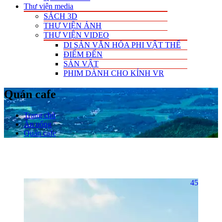
Thư viện media
SÁCH 3D
THƯ VIỆN ẢNH
THƯ VIỆN VIDEO
DI SẢN VĂN HÓA PHI VẬT THỂ
ĐIỂM ĐẾN
SẢN VẬT
PHIM DÀNH CHO KÍNH VR
Quán cafe
Trang chủ
Ăn uống
Quán cafe
45