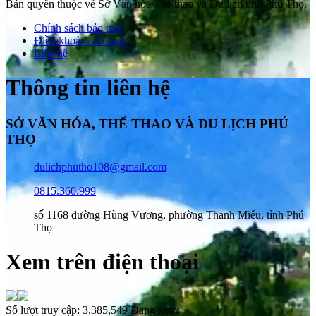
Bản quyền thuộc về Sở Văn hóa Thể thao và Du lịch tỉnh Phú Thọ.
Chính sách bảo mật
Điều khoản sử dụng
Liên hệ
Thông tin liên hệ
SỞ VĂN HÓA, THỂ THAO VÀ DU LỊCH PHÚ
THỌ
dulichphutho108@gmail.com
0815.360.999
số 1168 đường Hùng Vương, phường Thanh Miếu, tỉnh Phú
Thọ
Xem trên điện thoại
Số lượt truy cập:
3,385,549
Đang xem: