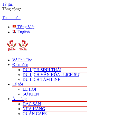
Tỷ giá
Tổng cộng:
Thanh toán
Tiếng Việt
English
Về Phú Thọ
Điểm đến
DU LỊCH SINH THÁI
DU LỊCH VĂN HÓA - LỊCH SỬ
DU LỊCH TÂM LINH
Lễ hội
LỄ HỘI
SỰ KIỆN
Ăn uống
ĐẶC SẢN
NHÀ HÀNG
QUÁN CAFE