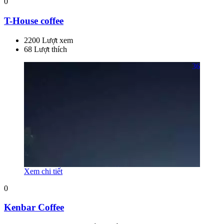
0
T-House coffee
2200 Lượt xem
68 Lượt thích
36
Xem chi tiết
0
Kenbar Coffee