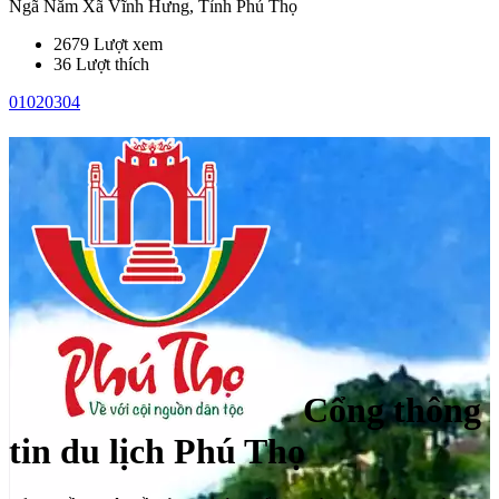
Ngã Năm Xã Vĩnh Hưng, Tỉnh Phú Thọ
2679 Lượt xem
36 Lượt thích
01
02
03
04
Cổng thông
tin du lịch Phú Thọ