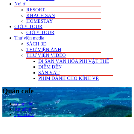
Nơi ở
RESORT
KHÁCH SẠN
HOMESTAY
GỢI Ý TOUR
GỢI Ý TOUR
Thư viện media
SÁCH 3D
THƯ VIỆN ẢNH
THƯ VIỆN VIDEO
DI SẢN VĂN HÓA PHI VẬT THỂ
ĐIỂM ĐẾN
SẢN VẬT
PHIM DÀNH CHO KÍNH VR
Quán cafe
Trang chủ
Ăn uống
Quán cafe