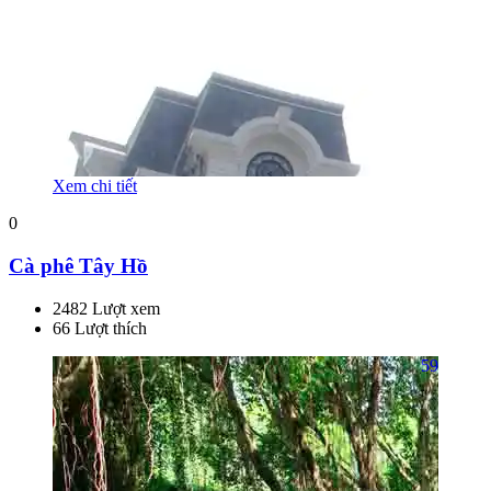
Xem chi tiết
0
Cà phê Tây Hồ
2482 Lượt xem
66 Lượt thích
59