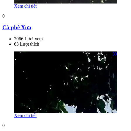
Xem chi tiết
0
Cà phê Xưa
2066 Lượt xem
63 Lượt thích
39
Xem chi tiết
0