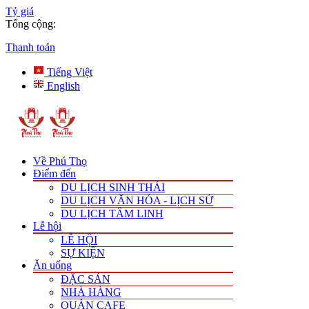
Tỷ giá
Tổng cộng:
Thanh toán
Tiếng Việt
English
Về Phú Thọ
Điểm đến
DU LỊCH SINH THÁI
DU LỊCH VĂN HÓA - LỊCH SỬ
DU LỊCH TÂM LINH
Lễ hội
LỄ HỘI
SỰ KIỆN
Ăn uống
ĐẶC SẢN
NHÀ HÀNG
QUÁN CAFE