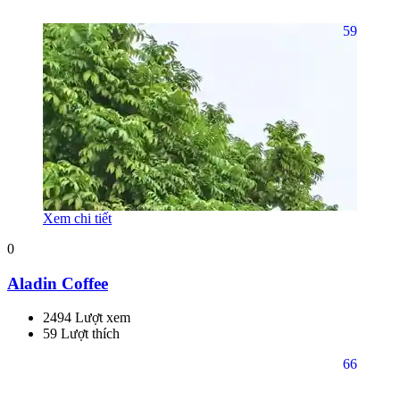
59
Xem chi tiết
0
Aladin Coffee
2494 Lượt xem
59 Lượt thích
66