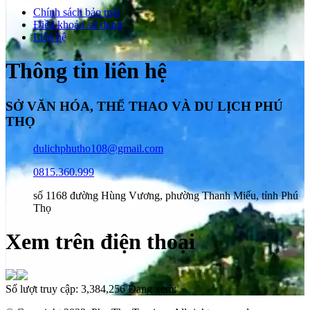
Chính sách bảo mật
Điều khoản sử dụng
Liên hệ
Thông tin liên hệ
SỞ VĂN HÓA, THỂ THAO VÀ DU LỊCH PHÚ
THỌ
dulichphutho108@gmail.com
0815.360.999
số 1168 đường Hùng Vương, phường Thanh Miếu, tỉnh Phú
Thọ
Xem trên điện thoại
Số lượt truy cập:
3,384,256
Đang xem: