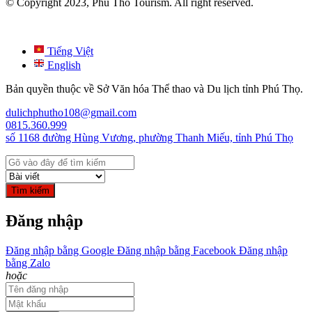
© Copyright 2023, Phu Tho Tourism. All right reserved.
Tiếng Việt
English
Bản quyền thuộc về Sở Văn hóa Thể thao và Du lịch tỉnh Phú Thọ.
dulichphutho108@gmail.com
0815.360.999
số 1168 đường Hùng Vương, phường Thanh Miếu, tỉnh Phú Thọ
Tìm kiếm
Đăng nhập
Đăng nhập bằng Google
Đăng nhập bằng Facebook
Đăng nhập
bằng Zalo
hoặc