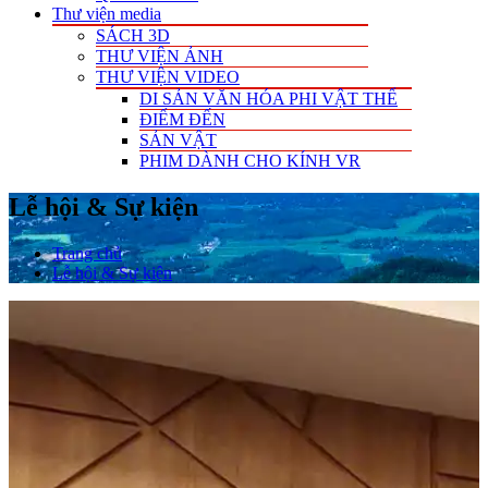
Thư viện media
SÁCH 3D
THƯ VIỆN ẢNH
THƯ VIỆN VIDEO
DI SẢN VĂN HÓA PHI VẬT THỂ
ĐIỂM ĐẾN
SẢN VẬT
PHIM DÀNH CHO KÍNH VR
Lễ hội & Sự kiện
Trang chủ
Lễ hội & Sự kiện