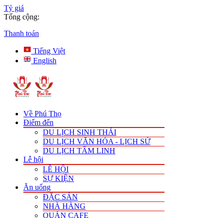
Tỷ giá
Tổng cộng:
Thanh toán
Tiếng Việt
English
Về Phú Thọ
Điểm đến
DU LỊCH SINH THÁI
DU LỊCH VĂN HÓA - LỊCH SỬ
DU LỊCH TÂM LINH
Lễ hội
LỄ HỘI
SỰ KIỆN
Ăn uống
ĐẶC SẢN
NHÀ HÀNG
QUÁN CAFE