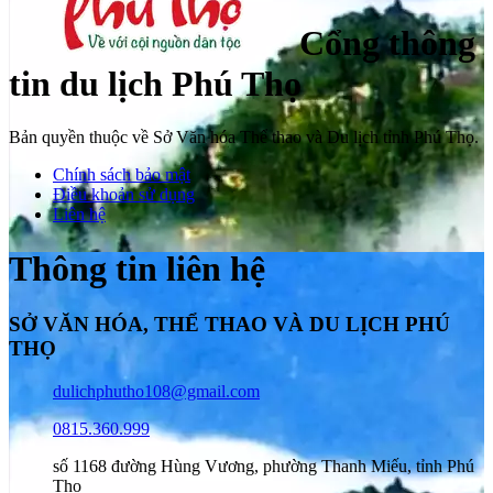
Cổng thông
tin du lịch Phú Thọ
Bản quyền thuộc về Sở Văn hóa Thể thao và Du lịch tỉnh Phú Thọ.
Chính sách bảo mật
Điều khoản sử dụng
Liên hệ
Thông tin liên hệ
SỞ VĂN HÓA, THỂ THAO VÀ DU LỊCH PHÚ
THỌ
dulichphutho108@gmail.com
0815.360.999
số 1168 đường Hùng Vương, phường Thanh Miếu, tỉnh Phú
Thọ