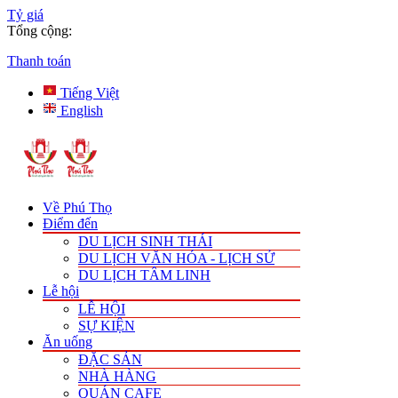
Tỷ giá
Tổng cộng:
Thanh toán
Tiếng Việt
English
Về Phú Thọ
Điểm đến
DU LỊCH SINH THÁI
DU LỊCH VĂN HÓA - LỊCH SỬ
DU LỊCH TÂM LINH
Lễ hội
LỄ HỘI
SỰ KIỆN
Ăn uống
ĐẶC SẢN
NHÀ HÀNG
QUÁN CAFE