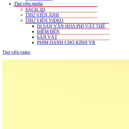
Thư viện media
SÁCH 3D
THƯ VIỆN ẢNH
THƯ VIỆN VIDEO
DI SẢN VĂN HÓA PHI VẬT THỂ
ĐIỂM ĐẾN
SẢN VẬT
PHIM DÀNH CHO KÍNH VR
Thư viện video