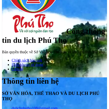
Cổng thông
tin du lịch Phú Thọ
Bản quyền thuộc về Sở Văn hóa Thể thao và Du lịch tỉnh Phú Thọ.
Chính sách bảo mật
Điều khoản sử dụng
Liên hệ
Thông tin liên hệ
SỞ VĂN HÓA, THỂ THAO VÀ DU LỊCH PHÚ
THỌ
dulichphutho108@gmail.com