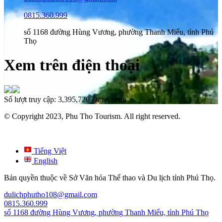
0815.360.999
số 1168 đường Hùng Vương, phường Thanh Miếu, tỉnh Phú
Thọ
Xem trên điện thoại
Số lượt truy cập:
3,395,720
Đang xem:
© Copyright 2023, Phu Tho Tourism. All right reserved.
Tiếng Việt
English
Bản quyền thuộc về Sở Văn hóa Thể thao và Du lịch tỉnh Phú Thọ.
dulichphutho108@gmail.com
0815.360.999
số 1168 đường Hùng Vương, phường Thanh Miếu, tỉnh Phú Thọ