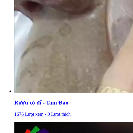
Rượu cỏ đĩ - Tam Đảo
1676 Lượt xem • 0 Lượt thích