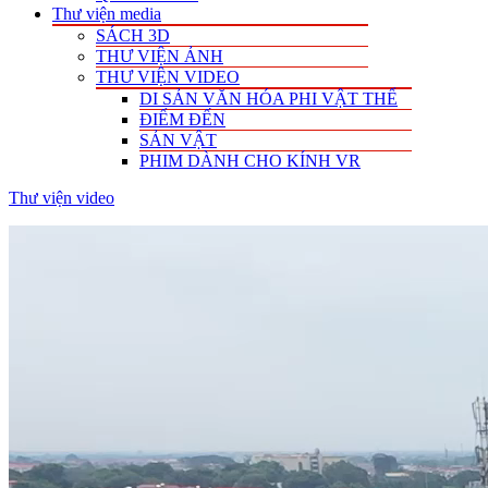
Thư viện media
SÁCH 3D
THƯ VIỆN ẢNH
THƯ VIỆN VIDEO
DI SẢN VĂN HÓA PHI VẬT THỂ
ĐIỂM ĐẾN
SẢN VẬT
PHIM DÀNH CHO KÍNH VR
Thư viện video