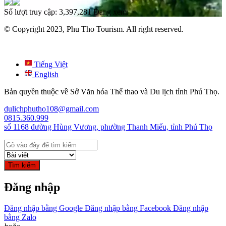
Số lượt truy cập:
3,397,281
Đang xem:
© Copyright 2023, Phu Tho Tourism. All right reserved.
Tiếng Việt
English
Bản quyền thuộc về Sở Văn hóa Thể thao và Du lịch tỉnh Phú Thọ.
dulichphutho108@gmail.com
0815.360.999
số 1168 đường Hùng Vương, phường Thanh Miếu, tỉnh Phú Thọ
Tìm kiếm
Đăng nhập
Đăng nhập bằng Google
Đăng nhập bằng Facebook
Đăng nhập
bằng Zalo