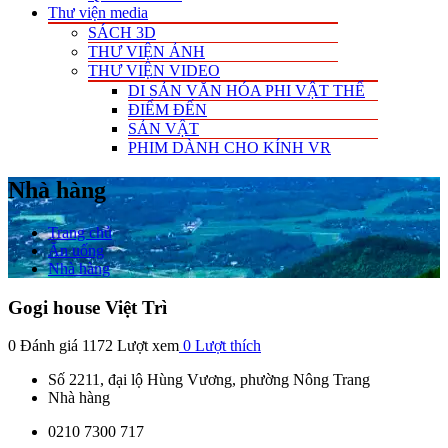
Thư viện media
SÁCH 3D
THƯ VIỆN ẢNH
THƯ VIỆN VIDEO
DI SẢN VĂN HÓA PHI VẬT THỂ
ĐIỂM ĐẾN
SẢN VẬT
PHIM DÀNH CHO KÍNH VR
Nhà hàng
Trang chủ
Ăn uống
Nhà hàng
Gogi house Việt Trì
0 Đánh giá
1172 Lượt xem
0
Lượt thích
Số 2211, đại lộ Hùng Vương, phường Nông Trang
Nhà hàng
0210 7300 717