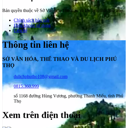
Bản quyền thuộc về Sở Văn hóa Thể thao và Du lịch tỉnh Phú Thọ.
Chính sách bảo mật
Điều khoản sử dụng
Liên hệ
Thông tin liên hệ
SỞ VĂN HÓA, THỂ THAO VÀ DU LỊCH PHÚ
THỌ
dulichphutho108@gmail.com
0815.360.999
số 1168 đường Hùng Vương, phường Thanh Miếu, tỉnh Phú
Thọ
Xem trên điện thoại