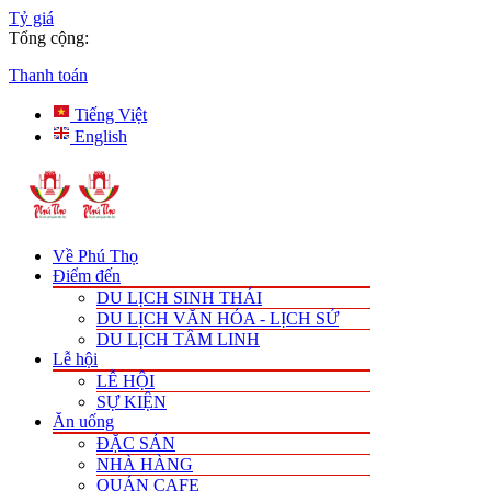
Tỷ giá
Tổng cộng:
Thanh toán
Tiếng Việt
English
Về Phú Thọ
Điểm đến
DU LỊCH SINH THÁI
DU LỊCH VĂN HÓA - LỊCH SỬ
DU LỊCH TÂM LINH
Lễ hội
LỄ HỘI
SỰ KIỆN
Ăn uống
ĐẶC SẢN
NHÀ HÀNG
QUÁN CAFE