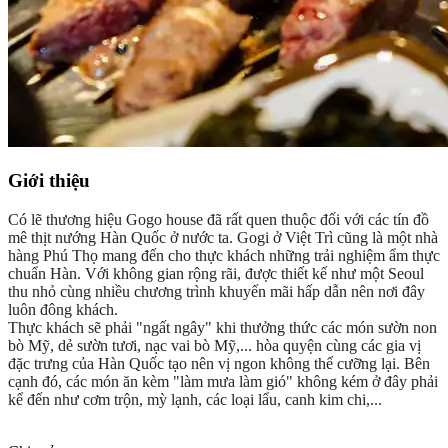
Giới thiệu
Có lẽ thương hiệu Gogo house đã rất quen thuộc đối với các tín đồ
mê thịt nướng Hàn Quốc ở nước ta. Gogi ở Việt Trì cũng là một nhà
hàng Phú Thọ mang đến cho thực khách những trải nghiệm ẩm thực
chuẩn Hàn. Với không gian rộng rãi, được thiết kế như một Seoul
thu nhỏ cùng nhiều chương trình khuyến mãi hấp dẫn nên nơi đây
luôn đông khách.
Thực khách sẽ phải "ngất ngây" khi thưởng thức các món sườn non
bò Mỹ, dẻ sườn tươi, nạc vai bò Mỹ,... hòa quyện cùng các gia vị
đặc trưng của Hàn Quốc tạo nên vị ngon không thể cưỡng lại. Bên
cạnh đó, các món ăn kèm "làm mưa làm gió" không kém ở đây phải
kể đến như cơm trộn, mỳ lạnh, các loại lẩu, canh kim chi,...