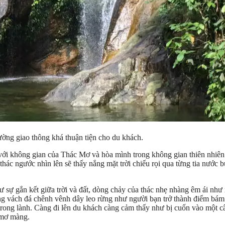
ng giao thông khá thuận tiện cho du khách.
 với không gian của Thác Mơ và hòa mình trong không gian thiên nhiên
hác ngước nhìn lên sẽ thấy nắng mặt trời chiếu rọi qua từng tia nước
hư sự gắn kết giữa trời và đất, dòng chảy của thác nhẹ nhàng êm ái nh
g vách đá chênh vênh dây leo rừng như người bạn trở thành điểm bám tựa
rong lành. Càng đi lên du khách càng cảm thấy như bị cuốn vào một câ
, mơ màng.