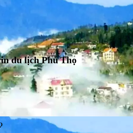
in du lịch Phú Thọ
Ọ