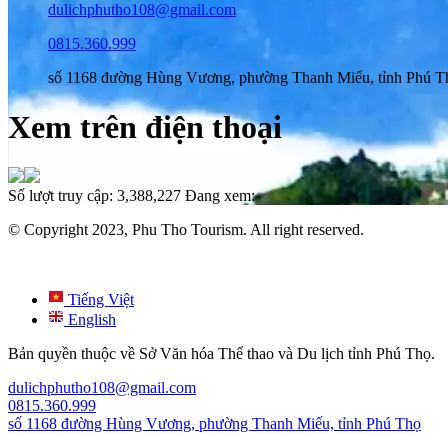
dulichphutho108@gmail.com
0815.360.999
số 1168 đường Hùng Vương, phường Thanh Miếu, tỉnh Phú T
Xem trên điện thoại
Số lượt truy cập:
3,388,227
Đang xem:
© Copyright 2023, Phu Tho Tourism. All right reserved.
Tiếng Việt
English
Bản quyền thuộc về Sở Văn hóa Thể thao và Du lịch tỉnh Phú Thọ.
dulichphutho108@gmail.com
0815.360.999
số 1168 đường Hùng Vương, phường Thanh Miếu, tỉnh Phú Thọ