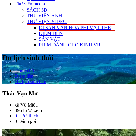
Thư viện media
SÁCH 3D
THƯ VIỆN ẢNH
THƯ VIỆN VIDEO
DI SẢN VĂN HÓA PHI VẬT THỂ
ĐIỂM ĐẾN
SẢN VẬT
PHIM DÀNH CHO KÍNH VR
Du lịch sinh thái
Trang chủ
Điểm đến
Du lịch sinh thái
Thác Vạn Mơ
xã Võ Miếu
396 Lượt xem
0
Lượt thích
0 Đánh giá