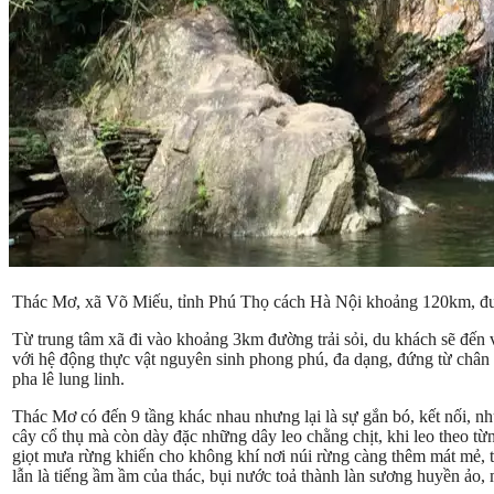
Thác Mơ, xã Võ Miếu, tỉnh Phú Thọ cách Hà Nội khoảng 120km, đườ
Từ trung tâm xã đi vào khoảng 3km đường trải sỏi, du khách sẽ đến
với hệ động thực vật nguyên sinh phong phú, đa dạng, đứng từ chân t
pha lê lung linh.
Thác Mơ có đến 9 tầng khác nhau nhưng lại là sự gắn bó, kết nối, n
cây cổ thụ mà còn dày đặc những dây leo chằng chịt, khi leo theo từn
giọt mưa rừng khiến cho không khí nơi núi rừng càng thêm mát mẻ, t
lẫn là tiếng ầm ầm của thác, bụi nước toả thành làn sương huyền ảo