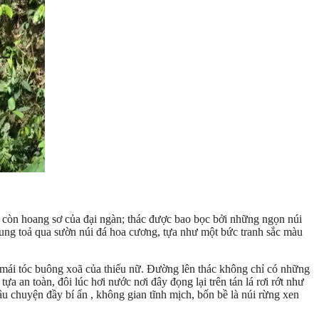
 còn hoang sơ của đại ngàn; thác được bao bọc bởi những ngọn núi
 bung toả qua sườn núi đá hoa cương, tựa như một bức tranh sắc màu
ư mái tóc buông xoã của thiếu nữ. Đường lên thác không chỉ có những
 an toàn, đôi lúc hơi nước nơi đây đọng lại trên tán lá rơi rớt như
u chuyện đầy bí ẩn , không gian tĩnh mịch, bốn bề là núi rừng xen