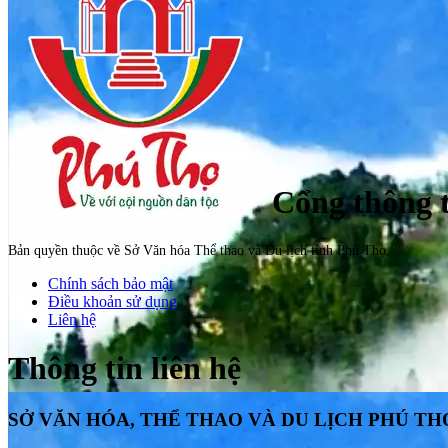
Cổng thông t
Bản quyền thuộc về Sở Văn hóa Thể thao và Du lịch tỉnh Phú Thọ.
Chính sách bảo mật
Điều khoản sử dụng
Liên hệ
Thông tin liên hệ
SỞ VĂN HÓA, THỂ THAO VÀ DU LỊCH PHÚ TH