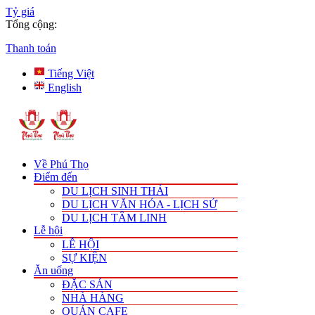
Tỷ giá
Tổng cộng:
Thanh toán
Tiếng Việt
English
Về Phú Thọ
Điểm đến
DU LỊCH SINH THÁI
DU LỊCH VĂN HÓA - LỊCH SỬ
DU LỊCH TÂM LINH
Lễ hội
LỄ HỘI
SỰ KIỆN
Ăn uống
ĐẶC SẢN
NHÀ HÀNG
QUÁN CAFE