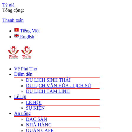
Tỷ giá
Tổng cộng:
Thanh toán
Tiếng Việt
English
Về Phú Thọ
Điểm đến
DU LỊCH SINH THÁI
DU LỊCH VĂN HÓA - LỊCH SỬ
DU LỊCH TÂM LINH
Lễ hội
LỄ HỘI
SỰ KIỆN
Ăn uống
ĐẶC SẢN
NHÀ HÀNG
QUÁN CAFE