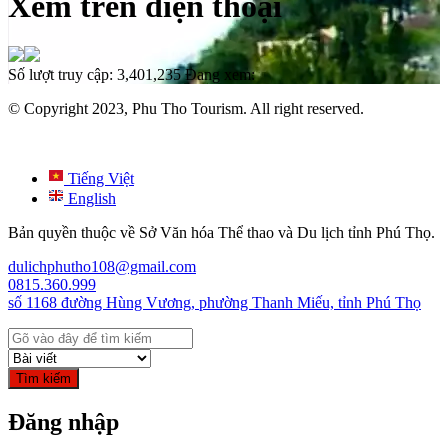
Xem trên điện thoại
Số lượt truy cập:
3,401,235
Đang xem:
© Copyright 2023, Phu Tho Tourism. All right reserved.
Tiếng Việt
English
Bản quyền thuộc về Sở Văn hóa Thể thao và Du lịch tỉnh Phú Thọ.
dulichphutho108@gmail.com
0815.360.999
số 1168 đường Hùng Vương, phường Thanh Miếu, tỉnh Phú Thọ
Tìm kiếm
Đăng nhập