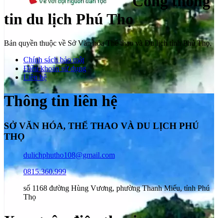
Cổng thông
tin du lịch Phú Thọ
Bản quyền thuộc về Sở Văn hóa Thể thao và Du lịch tỉnh Phú Thọ.
Chính sách bảo mật
Điều khoản sử dụng
Liên hệ
Thông tin liên hệ
SỞ VĂN HÓA, THỂ THAO VÀ DU LỊCH PHÚ
THỌ
dulichphutho108@gmail.com
0815.360.999
số 1168 đường Hùng Vương, phường Thanh Miếu, tỉnh Phú
Thọ