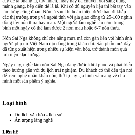
cày để là phẳng lá, tuy nhiên, ngày nay đã chuyển đổi sang dùng
mảnh giang, bếp điện để là lá. Khi có đủ nguyên liệu thì bắt tay vào
làm từng công đoạn. Nón lá sau khi hoàn thiện được bán đi khắp
các thị trường trong và ngoài tỉnh với giá giao động từ 25-100 nghìn
đồng tùy nón thưa hay mau. Một người làm nghề lâu năm trung
bình một ngày có thể làm được 2 nón mau hoặc 6-7 nón thưa.
Nón Sai Nga không chỉ che nắng mưa mà còn gắn liền với hình ảnh
người phụ nữ Việt Nam dịu dàng trong tà áo dài. Sản phẩm nơi đây
đã từng xuất hiện trong nhiều sự kiện văn hóa, trở thành món quà
lưu niệm đặc trưng.
Ngày nay, nghề làm nón Sai Nga đang được khôi phục và phát triển
theo hướng gắn với du lịch trải nghiệm. Du khách có thể đến tận nơi
để xem nghệ nhân khâu nón, thử tự tay tạo hình và mang về cho
mình một sản phẩm ý nghĩa.
Loại hình
Du lịch văn hóa - lịch sử
Ấn tượng làng nghề
Liên hệ