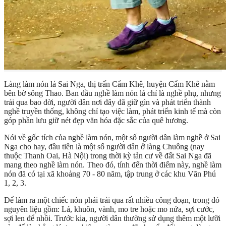
Làng làm nón lá Sai Nga, thị trấn Cẩm Khê, huyện Cẩm Khê nằm
bên bờ sông Thao. Ban đầu nghề làm nón lá chỉ là nghề phụ, nhưng
trải qua bao đời, người dân nơi đây đã giữ gìn và phát triển thành
nghề truyền thống, không chỉ tạo việc làm, phát triển kinh tế mà còn
góp phần lưu giữ nét đẹp văn hóa đặc sắc của quê hương.
Nói về gốc tích của nghề làm nón, một số người dân làm nghề ở Sai
Nga cho hay, đầu tiên là một số người dân ở làng Chuông (nay
thuộc Thanh Oai, Hà Nội) trong thời kỳ tản cư về đất Sai Nga đã
mang theo nghề làm nón. Theo đó, tính đến thời điểm này, nghề làm
nón đã có tại xã khoảng 70 - 80 năm, tập trung ở các khu Văn Phú
1, 2, 3.
Để làm ra một chiếc nón phải trải qua rất nhiều công đoạn, trong đó
nguyên liệu gồm: Lá, khuôn, vành, mo tre hoặc mo nứa, sợi cước,
sợi len để nhồi. Trước kia, người dân thường sử dụng thêm một lưỡi