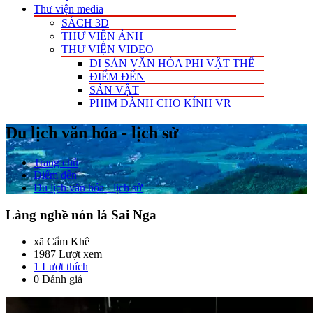
Thư viện media
SÁCH 3D
THƯ VIỆN ẢNH
THƯ VIỆN VIDEO
DI SẢN VĂN HÓA PHI VẬT THỂ
ĐIỂM ĐẾN
SẢN VẬT
PHIM DÀNH CHO KÍNH VR
Du lịch văn hóa - lịch sử
Trang chủ
Điểm đến
Du lịch văn hóa - lịch sử
Làng nghề nón lá Sai Nga
xã Cẩm Khê
1987 Lượt xem
1
Lượt thích
0 Đánh giá