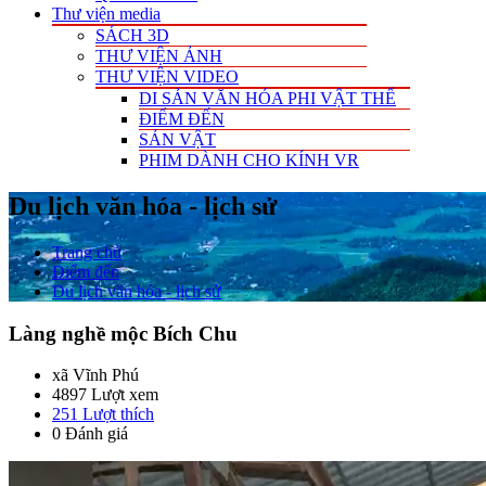
Thư viện media
SÁCH 3D
THƯ VIỆN ẢNH
THƯ VIỆN VIDEO
DI SẢN VĂN HÓA PHI VẬT THỂ
ĐIỂM ĐẾN
SẢN VẬT
PHIM DÀNH CHO KÍNH VR
Du lịch văn hóa - lịch sử
Trang chủ
Điểm đến
Du lịch văn hóa - lịch sử
Làng nghề mộc Bích Chu
xã Vĩnh Phú
4897 Lượt xem
251
Lượt thích
0 Đánh giá