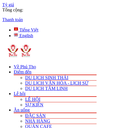
Tỷ giá
Tổng cộng:
Thanh toán
Tiếng Việt
English
Về Phú Thọ
Điểm đến
DU LỊCH SINH THÁI
DU LỊCH VĂN HÓA - LỊCH SỬ
DU LỊCH TÂM LINH
Lễ hội
LỄ HỘI
SỰ KIỆN
Ăn uống
ĐẶC SẢN
NHÀ HÀNG
QUÁN CAFE