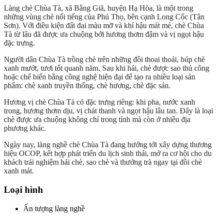
Làng chè Chùa Tà, xã Bằng Giã, huyện Hạ Hòa, là một trong
những vùng chè nổi tiếng của Phú Thọ, bên cạnh Long Cốc (Tân
Sơn). Với điều kiện đất đai màu mỡ và khí hậu mát mẻ, chè Chùa
Tà từ lâu đã được ưa chuộng bởi hương thơm đậm và vị ngọt hậu
đặc trưng.
Người dân Chùa Tà trồng chè trên những đồi thoai thoải, búp chè
xanh mướt, tươi tốt quanh năm. Sau khi hái, chè được sao thủ công
hoặc chế biến bằng công nghệ hiện đại để tạo ra nhiều loại sản
phẩm: chè xanh truyền thống, chè hương, chè đặc sản.
Hương vị chè Chùa Tà có đặc trưng riêng: khi pha, nước xanh
trong, hương thơm dịu, vị chát thanh và ngọt hậu lâu tan. Đây là loại
chè được ưa chuộng không chỉ trong tỉnh mà còn ở nhiều địa
phương khác.
Ngày nay, làng nghề chè Chùa Tà đang hướng tới xây dựng thương
hiệu OCOP, kết hợp phát triển du lịch sinh thái, mở ra cơ hội cho du
khách trải nghiệm hái chè, sao chè và thưởng trà ngay tại đồi chè
xanh mát.
Loại hình
Ấn tượng làng nghề