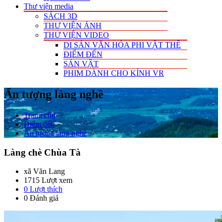
Thư viện media
SÁCH 3D
THƯ VIỆN ẢNH
THƯ VIỆN VIDEO
DI SẢN VĂN HÓA PHI VẬT THỂ
ĐIỂM ĐẾN
SẢN VẬT
PHIM DÀNH CHO KÍNH VR
Ấn tượng làng nghề
Trang chủ
Điểm đến
Ấn tượng làng nghề
Làng chè Chùa Tà
xã Văn Lang
1715 Lượt xem
0
Lượt thích
0 Đánh giá