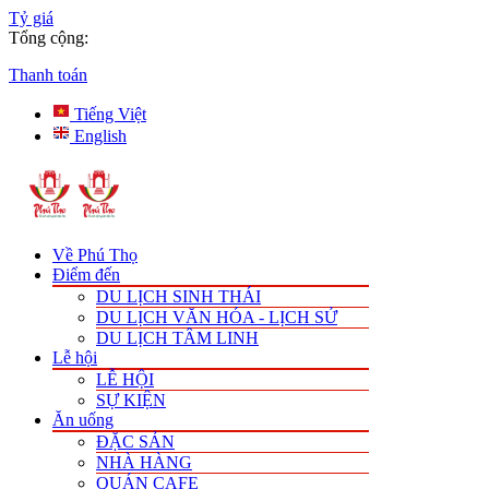
Tỷ giá
Tổng cộng:
Thanh toán
Tiếng Việt
English
Về Phú Thọ
Điểm đến
DU LỊCH SINH THÁI
DU LỊCH VĂN HÓA - LỊCH SỬ
DU LỊCH TÂM LINH
Lễ hội
LỄ HỘI
SỰ KIỆN
Ăn uống
ĐẶC SẢN
NHÀ HÀNG
QUÁN CAFE