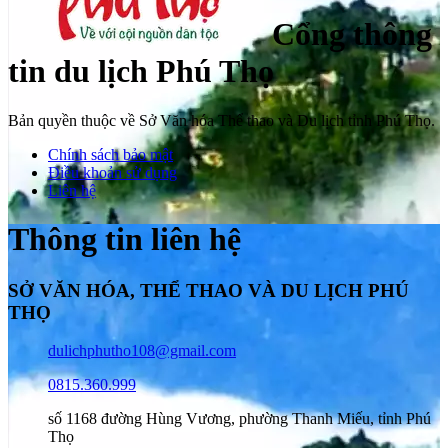
Cổng thông
tin du lịch Phú Thọ
Bản quyền thuộc về Sở Văn hóa Thể thao và Du lịch tỉnh Phú Thọ.
Chính sách bảo mật
Điều khoản sử dụng
Liên hệ
Thông tin liên hệ
SỞ VĂN HÓA, THỂ THAO VÀ DU LỊCH PHÚ
THỌ
dulichphutho108@gmail.com
0815.360.999
số 1168 đường Hùng Vương, phường Thanh Miếu, tỉnh Phú
Thọ