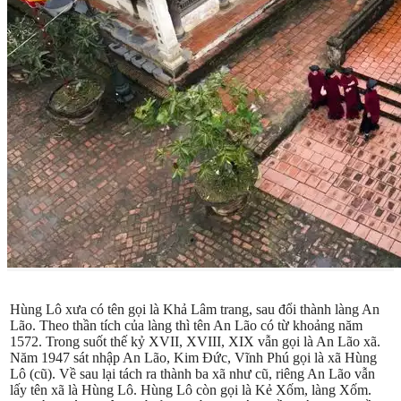
Hùng Lô xưa có tên gọi là Khả Lâm trang, sau đổi thành làng An
Lão. Theo thần tích của làng thì tên An Lão có từ khoảng năm
1572. Trong suốt thế kỷ XVII, XVIII, XIX vẫn gọi là An Lão xã.
Năm 1947 sát nhập An Lão, Kim Đức, Vĩnh Phú gọi là xã Hùng
Lô (cũ). Về sau lại tách ra thành ba xã như cũ, riêng An Lão vẫn
lấy tên xã là Hùng Lô. Hùng Lô còn gọi là Kẻ Xốm, làng Xốm.