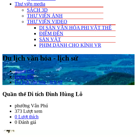
Thư viện media
SÁCH 3D
THƯ VIỆN ẢNH
THƯ VIỆN VIDEO
DI SẢN VĂN HÓA PHI VẬT THỂ
ĐIỂM ĐẾN
SẢN VẬT
PHIM DÀNH CHO KÍNH VR
Du lịch văn hóa - lịch sử
Trang chủ
Điểm đến
Du lịch văn hóa - lịch sử
Quần thể Di tích Đình Hùng Lô
phường Vân Phú
373 Lượt xem
0
Lượt thích
0 Đánh giá