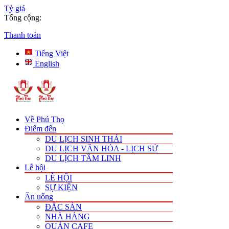
Tỷ giá
Tổng cộng:
Thanh toán
Tiếng Việt
English
Về Phú Thọ
Điểm đến
DU LỊCH SINH THÁI
DU LỊCH VĂN HÓA - LỊCH SỬ
DU LỊCH TÂM LINH
Lễ hội
LỄ HỘI
SỰ KIỆN
Ăn uống
ĐẶC SẢN
NHÀ HÀNG
QUÁN CAFE