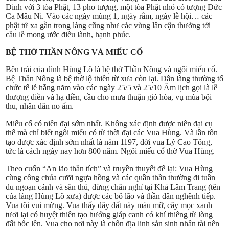
Đinh với 3 tòa Phật, 13 pho tượng, một tòa Phật nhỏ có tượng Đức
Ca Mâu Ni. Vào các ngày mùng 1, ngày rằm, ngày lễ hội… các
phật tử xa gần trong làng cũng như các vùng lân cận thường tới
cầu lễ mong ước điều lành, hạnh phúc.
BỆ THỜ THẦN NÔNG VÀ MIẾU CỔ
Bên trái của đình Hùng Lô là bệ thờ Thần Nông và ngôi miếu cổ.
Bệ Thần Nông là bệ thờ lộ thiên từ xưa còn lại. Dân làng thường tổ
chức tế lễ hằng năm vào các ngày 25/5 và 25/10 Âm lịch gọi là lễ
thượng điền và hạ điền, cầu cho mưa thuận gió hòa, vụ mùa bội
thu, nhân dân no ấm.
Miếu cổ có niên đại sớm nhất. Không xác định được niên đại cụ
thể mà chỉ biết ngôi miếu có từ thời đại các Vua Hùng. Và lần tôn
tạo được xác định sớm nhất là năm 1197, đời vua Lý Cao Tông,
tức là cách ngày nay hơn 800 năm. Ngôi miếu cổ thờ Vua Hùng.
Theo cuốn “An lão thần tích” và truyền thuyết để lại: Vua Hùng
cùng công chúa cưỡi ngựa hồng và các quần thần thường đi tuần
du ngoạn cảnh và săn thú, dừng chân nghỉ tại Khả Lâm Trang (tên
của làng Hùng Lô xưa) được các bô lão và thần dân nghênh tiếp.
Vua tôi vui mừng. Vua thấy đây đất này màu mỡ, cây mọc xanh
tươi lại có huyệt thiên tạo hướng giáp canh có khí thiêng từ lòng
đất bốc lên. Vua cho nơi này là chốn địa linh sản sinh nhân tài nên