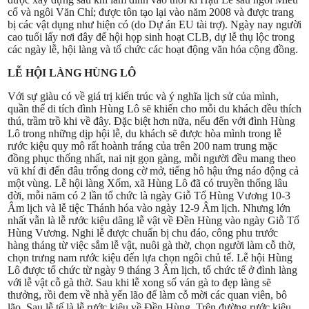
cổ và ngôi Văn Chỉ; được tôn tạo lại vào năm 2008 và được trang
bị các vật dụng như hiện có (do Dự án EU tài trợ). Ngày nay người
cao tuổi lấy nơi đây để hội họp sinh hoạt CLB, dự lễ thụ lộc trong
các ngày lễ, hội làng và tổ chức các hoạt động văn hóa cộng đồng.
LỄ HỘI LÀNG HÙNG LÔ
Với sự giàu có về giá trị kiến trúc và ý nghĩa lịch sử của mình,
quần thể di tích đình Hùng Lô sẽ khiến cho mỗi du khách đều thích
thú, trầm trồ khi về đây. Đặc biệt hơn nữa, nếu đến với đình Hùng
Lô trong những dịp hội lễ, du khách sẽ được hòa mình trong lễ
rước kiệu quy mô rất hoành tráng của trên 200 nam trung mặc
đồng phục thống nhất, nai nịt gọn gàng, mỗi người đều mang theo
vũ khí đi đến đâu trống dong cờ mở, tiếng hô hậu ứng náo động cả
một vùng. Lễ hội làng Xốm, xã Hùng Lô đã có truyền thống lâu
đời, mỗi năm có 2 lần tổ chức là ngày Giỗ Tổ Hùng Vương 10-3
Âm lịch và lễ tiệc Thánh hóa vào ngày 12-9 Âm lịch. Nhưng lớn
nhất vẫn là lễ rước kiệu dâng lễ vật về Đền Hùng vào ngày Giỗ Tổ
Hùng Vương. Nghi lễ được chuẩn bị chu đáo, công phu trước
hàng tháng từ việc sắm lễ vật, nuôi gà thờ, chọn người làm cỗ thờ,
chọn trưng nam rước kiệu đến lựa chọn ngôi chủ tế. Lễ hội Hùng
Lô được tổ chức từ ngày 9 tháng 3 Âm lịch, tổ chức tế ở đình làng
với lễ vật cỗ gà thờ. Sau khi lễ xong số ván gà to đẹp làng sẽ
thưởng, rồi đem về nhà yến lão để làm cỗ mời các quan viên, bô
lão. Sau lễ tế là lễ rước kiệu về Đền Hùng. Trên đường rước kiệu