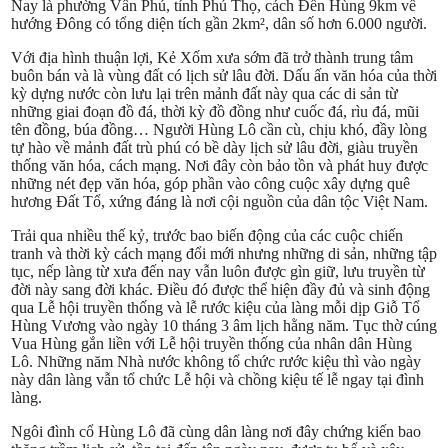
Nay là phường Vân Phú, tỉnh Phú Thọ, cách Đền Hùng 9km về
hướng Đông có tổng diện tích gần 2km², dân số hơn 6.000 người.
Với địa hình thuận lợi, Kẻ Xốm xưa sớm đã trở thành trung tâm
buôn bán và là vùng đất có lịch sử lâu đời. Dấu ấn văn hóa của thời
kỳ dựng nước còn lưu lại trên mảnh đất này qua các di sản từ
những giai đoạn đồ đá, thời kỳ đồ đồng như cuốc đá, rìu đá, mũi
tên đồng, búa đồng… Người Hùng Lô cần cù, chịu khó, đầy lòng
tự hào về mảnh đất trù phú có bề dày lịch sử lâu đời, giàu truyền
thống văn hóa, cách mạng. Nơi đây còn bảo tồn và phát huy được
những nét đẹp văn hóa, góp phần vào công cuộc xây dựng quê
hương Đất Tổ, xứng đáng là nơi cội nguồn của dân tộc Việt Nam.
Trải qua nhiều thế kỷ, trước bao biến động của các cuộc chiến
tranh và thời kỳ cách mạng đổi mới nhưng những di sản, những tập
tục, nếp làng từ xưa đến nay vẫn luôn được gìn giữ, lưu truyền từ
đời này sang đời khác. Điều đó được thể hiện đầy đủ và sinh động
qua Lễ hội truyền thống và lễ rước kiệu của làng mỗi dịp Giỗ Tổ
Hùng Vương vào ngày 10 tháng 3 âm lịch hằng năm. Tục thờ cúng
Vua Hùng gắn liền với Lễ hội truyền thống của nhân dân Hùng
Lô. Những năm Nhà nước không tổ chức rước kiệu thì vào ngày
này dân làng vẫn tổ chức Lễ hội và chồng kiệu tế lễ ngay tại đình
làng.
Ngôi đình cổ Hùng Lô đã cùng dân làng nơi đây chứng kiến bao