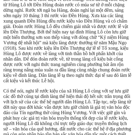
từ Hùng Lô tới Đền Hùng đoàn rước có múa sư tử ở mỗi chặng
dừng nghỉ. Rước tới ngã ba Hàng, đoàn nghỉ lại một đêm, sáng
sớm ngày 10 tháng 3 thì rước vào Đền Hùng. Xưa kia các làng
xung quanh Đền Hùng đều rước kiệu vào Đền Hùng và có chấm
giải. Đoàn rước Hùng Lô đều chiếm giải nhất và được rước lễ vật
lên Đền Thượng. Bởi thế hiện nay tại đình Hùng Lô còn lưu giữ
một biển thưởng sơn son thếp vàng với dòng chữ “Kỷ niệm Hùng
Vương đệ nhất hội” mà kiệu làng được thưởng từ năm Mậu Ngọ
(1918). Sau khi rước kiệu lên Đền Thượng dự lễ tế Tổ xong, kiệu
Hùng Lô được rước về làng với tinh thần hồ hởi phấn khởi của
nhân dân. Để đón đoàn rước về, từ trong làng cỗ kiệu bát cống
được rước với nghi thức trang nghiêm cùng phường bát âm rộn
ràng trong nắng mùa xuân ra đầu làng cùng nhập chung đoàn rước
kiệu về đình làng. Dân làng lễ tạ theo nghi thức đại tế sau đó làm lễ
cất kiệu và kết thúc Lễ hội.
Có thể nói, nghi lễ rước kiệu của xã Hùng Lô cùng với sự lưu giữ
các đồ thờ cúng tại đình làng thể hiện thái độ hết sức trân trọng đối
với lịch sử của các thế hệ người dân Hùng Lô. Tập tục, nếp làng từ
đời này qua đời khác vẫn được lưu giữ chính là giá trị văn hóa độc
đáo của Tín ngưỡng thờ cúng Hùng Vương. Với việc giữ gìn và
phát huy các giá trị văn hóa truyền thống tốt đẹp của lễ rước kiệu,
người Hùng Lô đã không chỉ trực tiếp giáo dục truyền thống lịch
sử – văn hóa của quê hương, đất nước cho các thế hệ ở địa phương
mà còn góp phần bảo tồn bản sắc văn hóa dân tộc một cách thiết