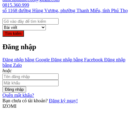
0815.360.999
số 1168 đường Hùng Vương, phường Thanh Miếu, tỉnh Phú Thọ
Tìm kiếm
Đăng nhập
Đăng nhập bằng Google
Đăng nhập bằng Facebook
Đăng nhập
bằng Zalo
hoặc
Đăng nhập
Quên mật khẩu?
Bạn chưa có tài khoản?
Đăng ký ngay!
IZOMI