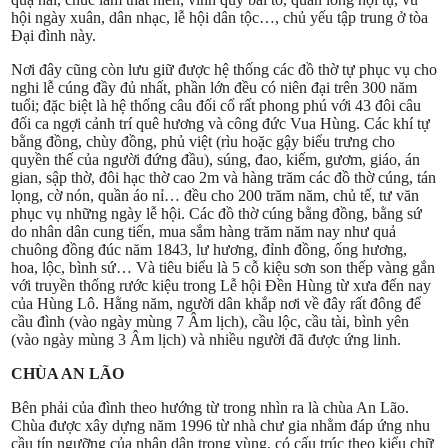
hội ngày xuân, dân nhạc, lễ hội dân tộc…, chủ yếu tập trung ở tòa
Đại đình này.
Nơi đây cũng còn lưu giữ được hệ thống các đồ thờ tự phục vụ cho
nghi lễ cúng đầy đủ nhất, phần lớn đều có niên đại trên 300 năm
tuổi; đặc biệt là hệ thống câu đối cổ rất phong phú với 43 đôi câu
đối ca ngợi cảnh trí quê hương và công đức Vua Hùng. Các khí tự
bằng đồng, chùy đồng, phủ việt (rìu hoặc gậy biểu trưng cho
quyền thế của người đứng đầu), súng, đao, kiếm, gươm, giáo, án
gian, sập thờ, đôi hạc thờ cao 2m và hàng trăm các đồ thờ cúng, tán
lọng, cờ nón, quần áo nỉ… đều cho 200 trăm năm, chủ tế, tư văn
phục vụ những ngày lễ hội. Các đồ thờ cúng bằng đồng, bằng sứ
do nhân dân cung tiến, mua sắm hàng trăm năm nay như quả
chuông đồng đúc năm 1843, lư hương, đỉnh đồng, ống hương,
hoa, lộc, bình sứ… Và tiêu biểu là 5 cỗ kiệu sơn son thếp vàng gắn
với truyền thống rước kiệu trong Lễ hội Đền Hùng từ xưa đến nay
của Hùng Lô. Hằng năm, người dân khắp nơi về đây rất đông để
cầu đình (vào ngày mùng 7 Âm lịch), cầu lộc, cầu tài, bình yên
(vào ngày mùng 3 Âm lịch) và nhiều người đã được ứng linh.
CHÙA AN LÃO
Bên phải của đình theo hướng từ trong nhìn ra là chùa An Lão.
Chùa được xây dựng năm 1996 từ nhà chư gia nhằm đáp ứng nhu
cầu tín ngưỡng của nhân dân trong vùng, có cấu trúc theo kiểu chữ