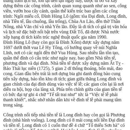
thăng trầm lịch sử, tồn tại đến tận ngày nay, được tu bổ và xây
dựng thêm các công trình, cảnh quan xung quanh như ao sen, công
viên, vườn hoa cây cảnh, quần thể kiến trúc bao gồm các công
trình: Ngôi miếu cổ, Đình Hùng Lô (gồm: tòa Đại đình, Long đình,
nhà Tiền tế, lầu chuông, lầu trống), Chùa An Lão, đền thờ Thần
Nông, nhà Văn chỉ và nhà Yến lão. Đây là di tích có giá trị văn hóa
và lịch sử đặc biệt nổi bật trên vùng Đất Tổ, đã được Nhà nước
xếp hạng di tích kiến trúc nghệ thuật quốc gia năm 1990.
Đình Hùng Lô (hay còn gọi là Đình Xốm) được xây dựng năm
1697 dưới thời vua Lê Hy Tông, có hướng quay về núi Nghĩa
Lĩnh, nơi có các ngôi đền thờ Vua Hùng. Sau nhiều lần tôn tạo,
quần thể đình có cấu trúc như ngày nay, bao gồm Nhà tiền tế,
phương đình và đại đình. Nhà tiền tế được xây dựng năm Ất Tỵ -
Bảo Thái lục niên (1725), 5 gian 2 dĩ thông thoáng, bốn mái, đao
cong. Gian đầu bên trái là nơi dựng bia ghi danh đồng bào cung
tiến xây dựng, bảo tồn khu di tích; gian giữa thăng Long đình và
gian chính của đại đình dùng vào việc tế lễ; các gian còn lại là nơi
diễn ra hội, họp của làng xã. Phía trên chính giữa của gian tiền tế
có bức đại tự ghi 4 chữ “Tế tất trai như” tức là “Việc tế lễ phải
thanh khiết”, nhắc nhở nhân dân khi về đình tế lễ phải mang tâm
trong sáng.
Công trình nối tiếp nhà tiền tế là Long đình hay còn gọi là Phương
đình (nhà hình vuông). Long đình có 8 mái cong nối liền Đại đình
và tiền tế. Long đình có 1 cuốn thư đề 4 chữ “Tổ thiểu Sơn hà” có