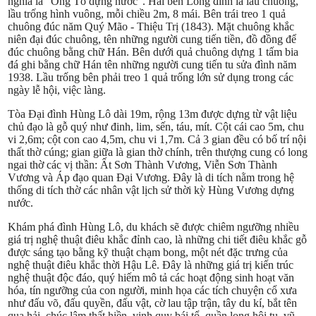
nghĩa là “Ông Tổ dựng nước”. Hai bên Long đình là lầu chuông,
lầu trống hình vuông, mỗi chiều 2m, 8 mái. Bên trái treo 1 quả
chuông đúc năm Quý Mão - Thiệu Trị (1843). Mặt chuông khắc
niên đại đúc chuông, tên những người cung tiến tiền, đồ đồng để
đúc chuông bằng chữ Hán. Bên dưới quả chuông dựng 1 tấm bia
đá ghi bằng chữ Hán tên những người cung tiến tu sửa đình năm
1938. Lầu trống bên phải treo 1 quả trống lớn sử dụng trong các
ngày lễ hội, việc làng.
Tòa Đại đình Hùng Lô dài 19m, rộng 13m được dựng từ vật liệu
chủ đạo là gỗ quý như đinh, lim, sến, táu, mít. Cột cái cao 5m, chu
vi 2,6m; cột con cao 4,5m, chu vi 1,7m. Cả 3 gian đều có bố trí nội
thất thờ cúng; gian giữa là gian thờ chính, trên thượng cung có long
ngai thờ các vị thần: Ất Sơn Thành Vương, Viễn Sơn Thành
Vương và Áp đạo quan Đại Vương. Đây là di tích nằm trong hệ
thống di tích thờ các nhân vật lịch sử thời kỳ Hùng Vương dựng
nước.
Khám phá đình Hùng Lô, du khách sẽ được chiêm ngưỡng nhiều
giá trị nghệ thuật điêu khắc đỉnh cao, là những chi tiết điêu khắc gỗ
được sáng tạo bằng kỹ thuật chạm bong, một nét đặc trưng của
nghệ thuật điêu khắc thời Hậu Lê. Đây là những giá trị kiến trúc
nghệ thuật độc đáo, quý hiếm mô tả các hoạt động sinh hoạt văn
hóa, tín ngưỡng của con người, minh họa các tích chuyện cổ xưa
như đấu võ, đấu quyền, đấu vật, cờ lau tập trận, tây du kí, bắt tên
quạ hải, chúc lâm thất hiền, vinh quy bái tổ, quần long hội tụ, vũ