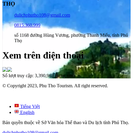
THỌ
dulichphutho108@gmail.com
0815.360.999
số 1168 đường Hùng Vương, phường Thanh Miếu, tỉnh Phú
Thọ
Xem trên điện thoại
Số lượt truy cập:
3,390,963
Đang xem:
© Copyright 2023, Phu Tho Tourism. All right reserved.
Tiếng Việt
English
Bản quyền thuộc về Sở Văn hóa Thể thao và Du lịch tỉnh Phú Thọ.
dulichphutho108@gmail.com