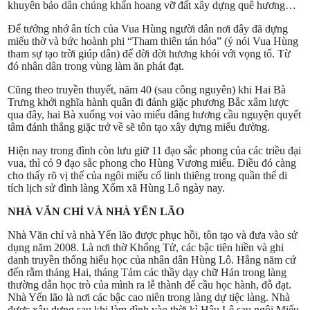
khuyên bảo dân chúng khẩn hoang vỡ đất xây dựng quê hương…
Để tưởng nhớ ân tích của Vua Hùng người dân nơi đây đã dựng
miếu thờ và bức hoành phi “Tham thiên tán hóa” (ý nói Vua Hùng
tham sự tạo trời giúp dân) để đời đời hương khói với vọng tổ. Từ
đó nhân dân trong vùng làm ăn phát đạt.
Cũng theo truyền thuyết, năm 40 (sau công nguyên) khi Hai Bà
Trưng khởi nghĩa hành quân đi đánh giặc phương Bắc xâm lược
qua đây, hai Bà xuống voi vào miếu dâng hương cầu nguyện quyết
tâm đánh thắng giặc trở về sẽ tôn tạo xây dựng miếu đường.
Hiện nay trong đình còn lưu giữ 11 đạo sắc phong của các triều đại
vua, thì có 9 đạo sắc phong cho Hùng Vương miếu. Điều đó càng
cho thấy rõ vị thế của ngôi miếu cổ linh thiêng trong quần thể di
tích lịch sử đình làng Xốm xã Hùng Lô ngày nay.
NHÀ VĂN CHỈ VÀ NHÀ YẾN LÃO
Nhà Văn chỉ và nhà Yến lão được phục hồi, tôn tạo và đưa vào sử
dụng năm 2008. Là nơi thờ Khổng Tử, các bậc tiên hiền và ghi
danh truyền thống hiếu học của nhân dân Hùng Lô. Hằng năm cứ
đến rằm tháng Hai, tháng Tám các thầy dạy chữ Hán trong làng
thường dẫn học trò của mình ra lễ thành để cầu học hành, đỗ đạt.
Nhà Yến lão là nơi các bậc cao niên trong làng dự tiệc làng. Nhà
được xây dựng sau khi làm đình vào thời kì Hậu Lê sau ngôi Miếu