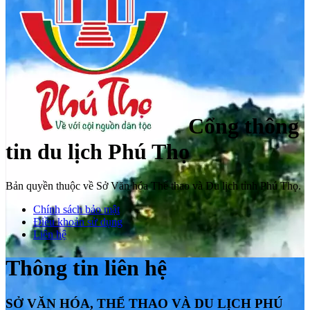
Cổng thông
tin du lịch Phú Thọ
Bản quyền thuộc về Sở Văn hóa Thể thao và Du lịch tỉnh Phú Thọ.
Chính sách bảo mật
Điều khoản sử dụng
Liên hệ
Thông tin liên hệ
SỞ VĂN HÓA, THỂ THAO VÀ DU LỊCH PHÚ