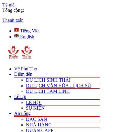
Tỷ giá
Tổng cộng:
Thanh toán
Tiếng Việt
English
Về Phú Thọ
Điểm đến
DU LỊCH SINH THÁI
DU LỊCH VĂN HÓA - LỊCH SỬ
DU LỊCH TÂM LINH
Lễ hội
LỄ HỘI
SỰ KIỆN
Ăn uống
ĐẶC SẢN
NHÀ HÀNG
QUÁN CAFE