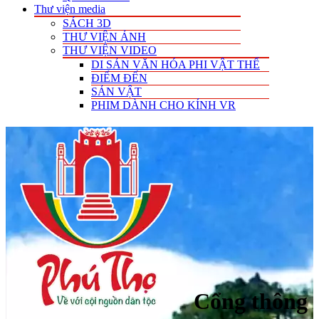
Thư viện media
SÁCH 3D
THƯ VIỆN ẢNH
THƯ VIỆN VIDEO
DI SẢN VĂN HÓA PHI VẬT THỂ
ĐIỂM ĐẾN
SẢN VẬT
PHIM DÀNH CHO KÍNH VR
Cổng thông