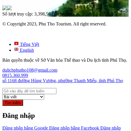
Số lượt truy cập:
3,398,563
Đang xem:
© Copyright 2023, Phu Tho Tourism. All right reserved.
Tiếng Việt
English
Bản quyền thuộc về Sở Văn hóa Thể thao và Du lịch tỉnh Phú Thọ.
dulichphutho108@gmail.com
0815.360.999
số 1168 đường Hùng Vương, phường Thanh Miếu, tỉnh Phú Thọ
Tìm kiếm
Đăng nhập
Đăng nhập bằng Google
Đăng nhập bằng Facebook
Đăng nhập