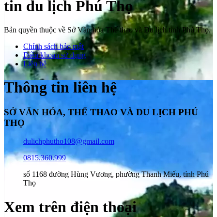
tin du lịch Phú Thọ
Bản quyền thuộc về Sở Văn hóa Thể thao và Du lịch tỉnh Phú Thọ.
Chính sách bảo mật
Điều khoản sử dụng
Liên hệ
Thông tin liên hệ
SỞ VĂN HÓA, THỂ THAO VÀ DU LỊCH PHÚ
THỌ
dulichphutho108@gmail.com
0815.360.999
số 1168 đường Hùng Vương, phường Thanh Miếu, tỉnh Phú
Thọ
Xem trên điện thoại