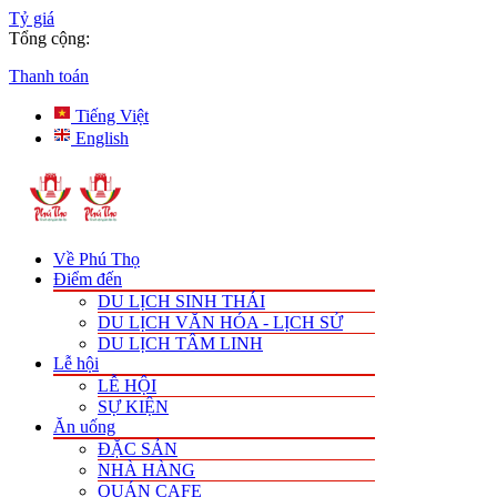
Tỷ giá
Tổng cộng:
Thanh toán
Tiếng Việt
English
Về Phú Thọ
Điểm đến
DU LỊCH SINH THÁI
DU LỊCH VĂN HÓA - LỊCH SỬ
DU LỊCH TÂM LINH
Lễ hội
LỄ HỘI
SỰ KIỆN
Ăn uống
ĐẶC SẢN
NHÀ HÀNG
QUÁN CAFE