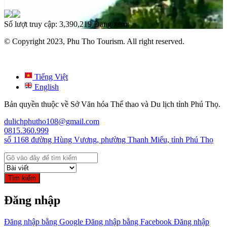
Số lượt truy cập:
3,390,219
Đang xem:
© Copyright 2023, Phu Tho Tourism. All right reserved.
Tiếng Việt
English
Bản quyền thuộc về Sở Văn hóa Thể thao và Du lịch tỉnh Phú Thọ.
dulichphutho108@gmail.com
0815.360.999
số 1168 đường Hùng Vương, phường Thanh Miếu, tỉnh Phú Thọ
Tìm kiếm
Đăng nhập
Đăng nhập bằng Google
Đăng nhập bằng Facebook
Đăng nhập