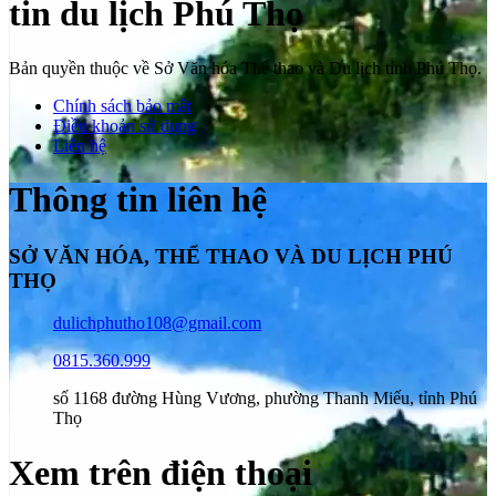
tin du lịch Phú Thọ
Bản quyền thuộc về Sở Văn hóa Thể thao và Du lịch tỉnh Phú Thọ.
Chính sách bảo mật
Điều khoản sử dụng
Liên hệ
Thông tin liên hệ
SỞ VĂN HÓA, THỂ THAO VÀ DU LỊCH PHÚ
THỌ
dulichphutho108@gmail.com
0815.360.999
số 1168 đường Hùng Vương, phường Thanh Miếu, tỉnh Phú
Thọ
Xem trên điện thoại