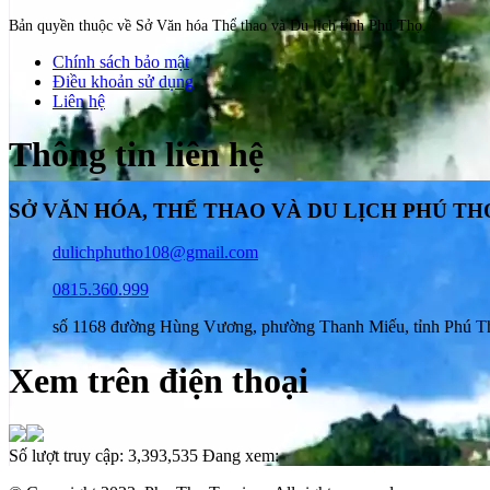
Bản quyền thuộc về Sở Văn hóa Thể thao và Du lịch tỉnh Phú Thọ.
Chính sách bảo mật
Điều khoản sử dụng
Liên hệ
Thông tin liên hệ
SỞ VĂN HÓA, THỂ THAO VÀ DU LỊCH PHÚ TH
dulichphutho108@gmail.com
0815.360.999
số 1168 đường Hùng Vương, phường Thanh Miếu, tỉnh Phú T
Xem trên điện thoại
Số lượt truy cập:
3,393,535
Đang xem: