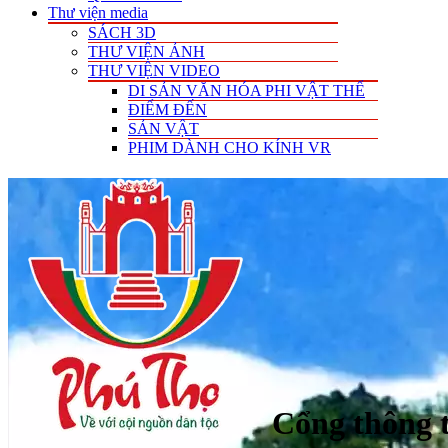
Thư viện media
SÁCH 3D
THƯ VIỆN ẢNH
THƯ VIỆN VIDEO
DI SẢN VĂN HÓA PHI VẬT THỂ
ĐIỂM ĐẾN
SẢN VẬT
PHIM DÀNH CHO KÍNH VR
Cổng thông t