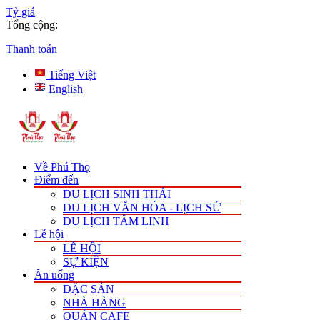
Tỷ giá
Tổng cộng:
Thanh toán
Tiếng Việt
English
Về Phú Thọ
Điểm đến
DU LỊCH SINH THÁI
DU LỊCH VĂN HÓA - LỊCH SỬ
DU LỊCH TÂM LINH
Lễ hội
LỄ HỘI
SỰ KIỆN
Ăn uống
ĐẶC SẢN
NHÀ HÀNG
QUÁN CAFE