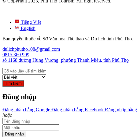
© Copyright 2023, Phu Tho Tourism. All right reserved.
Tiếng Việt
English
Bản quyền thuộc về Sở Văn hóa Thể thao và Du lịch tỉnh Phú Thọ.
dulichphutho108@gmail.com
0815.360.999
số 1168 đường Hùng Vương, phường Thanh Miếu, tỉnh Phú Thọ
Tìm kiếm
Đăng nhập
Đăng nhập bằng Google
Đăng nhập bằng Facebook
Đăng nhập bằng
hoặc
Đăng nhập