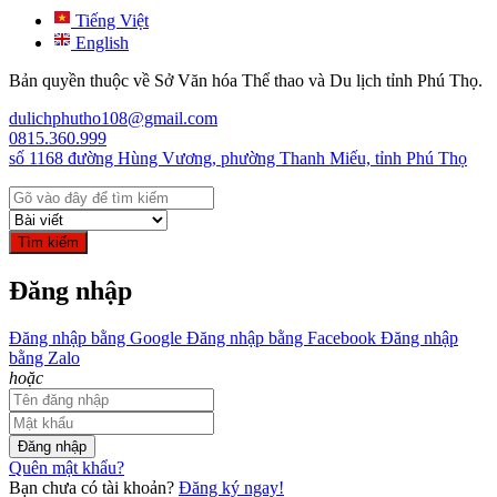
Tiếng Việt
English
Bản quyền thuộc về Sở Văn hóa Thể thao và Du lịch tỉnh Phú Thọ.
dulichphutho108@gmail.com
0815.360.999
số 1168 đường Hùng Vương, phường Thanh Miếu, tỉnh Phú Thọ
Tìm kiếm
Đăng nhập
Đăng nhập bằng Google
Đăng nhập bằng Facebook
Đăng nhập
bằng Zalo
hoặc
Đăng nhập
Quên mật khẩu?
Bạn chưa có tài khoản?
Đăng ký ngay!