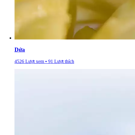
Dứa
4526 Lượt xem • 91 Lượt thích