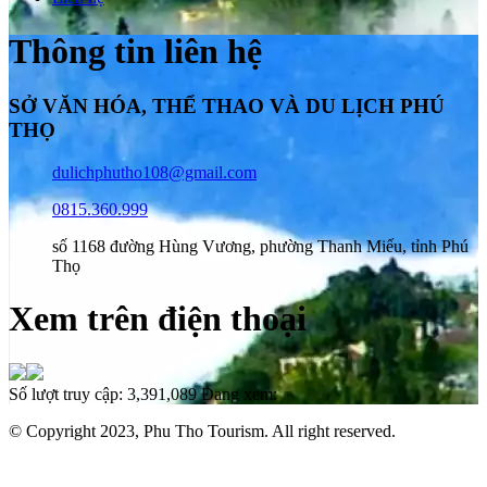
Thông tin liên hệ
SỞ VĂN HÓA, THỂ THAO VÀ DU LỊCH PHÚ
THỌ
dulichphutho108@gmail.com
0815.360.999
số 1168 đường Hùng Vương, phường Thanh Miếu, tỉnh Phú
Thọ
Xem trên điện thoại
Số lượt truy cập:
3,391,089
Đang xem:
© Copyright 2023, Phu Tho Tourism. All right reserved.