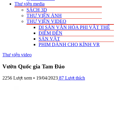
Thư viện media
SÁCH 3D
THƯ VIỆN ẢNH
THƯ VIỆN VIDEO
DI SẢN VĂN HÓA PHI VẬT THỂ
ĐIỂM ĐẾN
SẢN VẬT
PHIM DÀNH CHO KÍNH VR
Thư viện video
Vườn Quốc gia Tam Đảo
2256 Lượt xem • 19/04/2023
87
Lượt thích