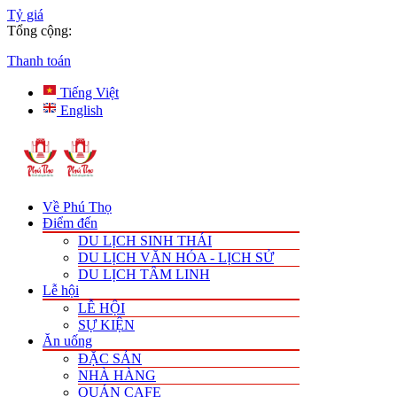
Tỷ giá
Tổng cộng:
Thanh toán
Tiếng Việt
English
Về Phú Thọ
Điểm đến
DU LỊCH SINH THÁI
DU LỊCH VĂN HÓA - LỊCH SỬ
DU LỊCH TÂM LINH
Lễ hội
LỄ HỘI
SỰ KIỆN
Ăn uống
ĐẶC SẢN
NHÀ HÀNG
QUÁN CAFE