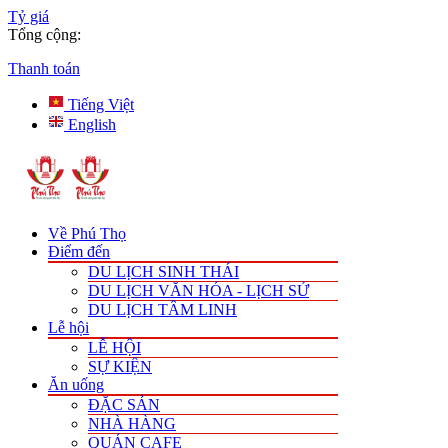
Tỷ giá
Tổng cộng:
Thanh toán
Tiếng Việt
English
Về Phú Thọ
Điểm đến
DU LỊCH SINH THÁI
DU LỊCH VĂN HÓA - LỊCH SỬ
DU LỊCH TÂM LINH
Lễ hội
LỄ HỘI
SỰ KIỆN
Ăn uống
ĐẶC SẢN
NHÀ HÀNG
QUÁN CAFE