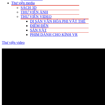
Thư viện media
SÁCH 3D
THƯ VIỆN ẢNH
THƯ VIỆN VIDEO
DI SẢN VĂN HÓA PHI VẬT THỂ
ĐIỂM ĐẾN
SẢN VẬT
PHIM DÀNH CHO KÍNH VR
Thư viện video