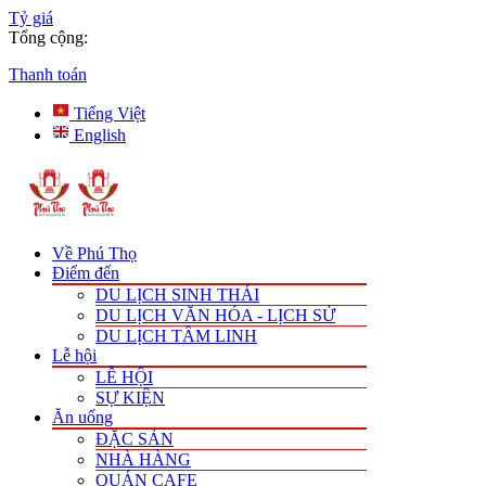
Tỷ giá
Tổng cộng:
Thanh toán
Tiếng Việt
English
Về Phú Thọ
Điểm đến
DU LỊCH SINH THÁI
DU LỊCH VĂN HÓA - LỊCH SỬ
DU LỊCH TÂM LINH
Lễ hội
LỄ HỘI
SỰ KIỆN
Ăn uống
ĐẶC SẢN
NHÀ HÀNG
QUÁN CAFE