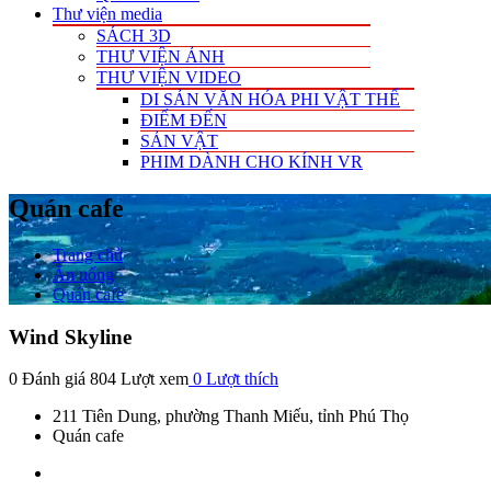
Thư viện media
SÁCH 3D
THƯ VIỆN ẢNH
THƯ VIỆN VIDEO
DI SẢN VĂN HÓA PHI VẬT THỂ
ĐIỂM ĐẾN
SẢN VẬT
PHIM DÀNH CHO KÍNH VR
Quán cafe
Trang chủ
Ăn uống
Quán cafe
Wind Skyline
0 Đánh giá
804 Lượt xem
0
Lượt thích
211 Tiên Dung, phường Thanh Miếu, tỉnh Phú Thọ
Quán cafe