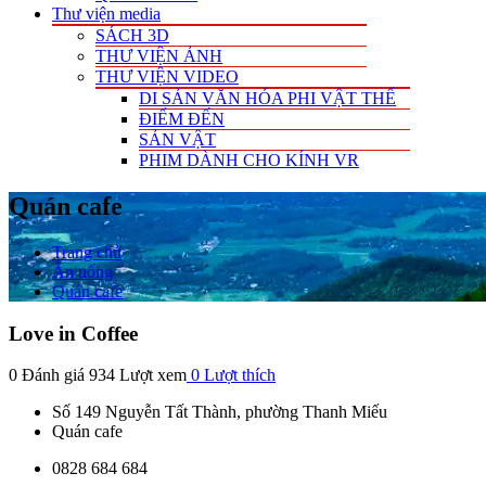
Thư viện media
SÁCH 3D
THƯ VIỆN ẢNH
THƯ VIỆN VIDEO
DI SẢN VĂN HÓA PHI VẬT THỂ
ĐIỂM ĐẾN
SẢN VẬT
PHIM DÀNH CHO KÍNH VR
Quán cafe
Trang chủ
Ăn uống
Quán cafe
Love in Coffee
0 Đánh giá
934 Lượt xem
0
Lượt thích
Số 149 Nguyễn Tất Thành, phường Thanh Miếu
Quán cafe
0828 684 684