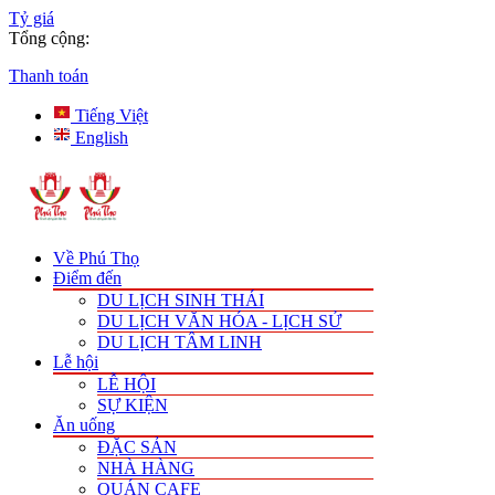
Tỷ giá
Tổng cộng:
Thanh toán
Tiếng Việt
English
Về Phú Thọ
Điểm đến
DU LỊCH SINH THÁI
DU LỊCH VĂN HÓA - LỊCH SỬ
DU LỊCH TÂM LINH
Lễ hội
LỄ HỘI
SỰ KIỆN
Ăn uống
ĐẶC SẢN
NHÀ HÀNG
QUÁN CAFE