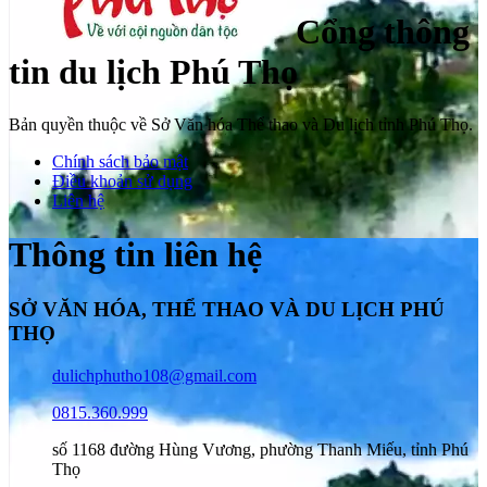
Cổng thông
tin du lịch Phú Thọ
Bản quyền thuộc về Sở Văn hóa Thể thao và Du lịch tỉnh Phú Thọ.
Chính sách bảo mật
Điều khoản sử dụng
Liên hệ
Thông tin liên hệ
SỞ VĂN HÓA, THỂ THAO VÀ DU LỊCH PHÚ
THỌ
dulichphutho108@gmail.com
0815.360.999
số 1168 đường Hùng Vương, phường Thanh Miếu, tỉnh Phú
Thọ