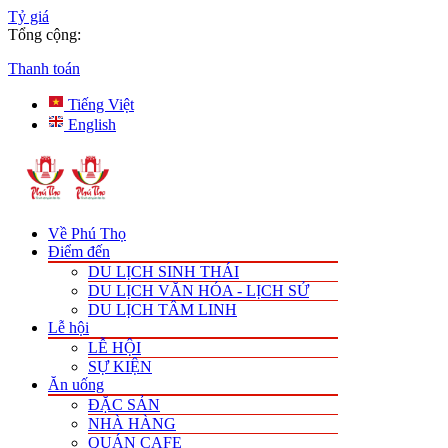
Tỷ giá
Tổng cộng:
Thanh toán
Tiếng Việt
English
Về Phú Thọ
Điểm đến
DU LỊCH SINH THÁI
DU LỊCH VĂN HÓA - LỊCH SỬ
DU LỊCH TÂM LINH
Lễ hội
LỄ HỘI
SỰ KIỆN
Ăn uống
ĐẶC SẢN
NHÀ HÀNG
QUÁN CAFE