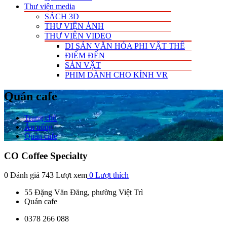
Thư viện media
SÁCH 3D
THƯ VIỆN ẢNH
THƯ VIỆN VIDEO
DI SẢN VĂN HÓA PHI VẬT THỂ
ĐIỂM ĐẾN
SẢN VẬT
PHIM DÀNH CHO KÍNH VR
Quán cafe
Trang chủ
Ăn uống
Quán cafe
CO Coffee Specialty
0 Đánh giá
743 Lượt xem
0
Lượt thích
55 Đặng Văn Đăng, phường Việt Trì
Quán cafe
0378 266 088