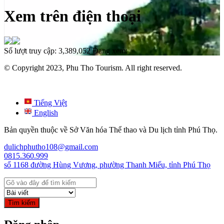
Xem trên điện thoại
Số lượt truy cập:
3,389,052
Đang xem:
© Copyright 2023, Phu Tho Tourism. All right reserved.
Tiếng Việt
English
Bản quyền thuộc về Sở Văn hóa Thể thao và Du lịch tỉnh Phú Thọ.
dulichphutho108@gmail.com
0815.360.999
số 1168 đường Hùng Vương, phường Thanh Miếu, tỉnh Phú Thọ
Tìm kiếm