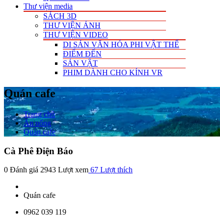
Thư viện media
SÁCH 3D
THƯ VIỆN ẢNH
THƯ VIỆN VIDEO
DI SẢN VĂN HÓA PHI VẬT THỂ
ĐIỂM ĐẾN
SẢN VẬT
PHIM DÀNH CHO KÍNH VR
Quán cafe
Trang chủ
Ăn uống
Quán cafe
Cà Phê Điện Báo
0 Đánh giá
2943 Lượt xem
67
Lượt thích
Quán cafe
0962 039 119