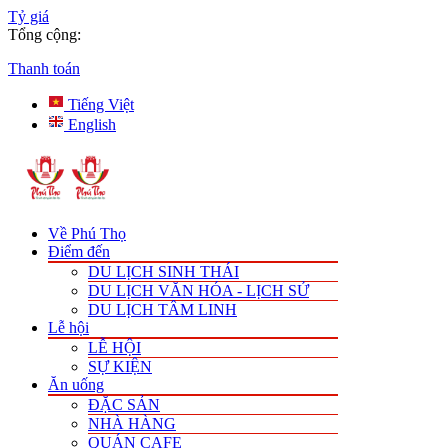
Tỷ giá
Tổng cộng:
Thanh toán
Tiếng Việt
English
Về Phú Thọ
Điểm đến
DU LỊCH SINH THÁI
DU LỊCH VĂN HÓA - LỊCH SỬ
DU LỊCH TÂM LINH
Lễ hội
LỄ HỘI
SỰ KIỆN
Ăn uống
ĐẶC SẢN
NHÀ HÀNG
QUÁN CAFE