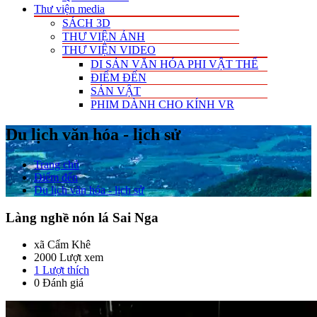
Thư viện media
SÁCH 3D
THƯ VIỆN ẢNH
THƯ VIỆN VIDEO
DI SẢN VĂN HÓA PHI VẬT THỂ
ĐIỂM ĐẾN
SẢN VẬT
PHIM DÀNH CHO KÍNH VR
Du lịch văn hóa - lịch sử
Trang chủ
Điểm đến
Du lịch văn hóa - lịch sử
Làng nghề nón lá Sai Nga
xã Cẩm Khê
2000 Lượt xem
1
Lượt thích
0 Đánh giá