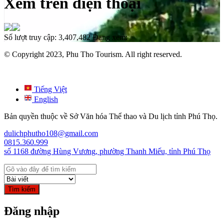
Xem trên điện thoại
Số lượt truy cập:
3,407,482
Đang xem:
© Copyright 2023, Phu Tho Tourism. All right reserved.
Tiếng Việt
English
Bản quyền thuộc về Sở Văn hóa Thể thao và Du lịch tỉnh Phú Thọ.
dulichphutho108@gmail.com
0815.360.999
số 1168 đường Hùng Vương, phường Thanh Miếu, tỉnh Phú Thọ
Tìm kiếm
Đăng nhập