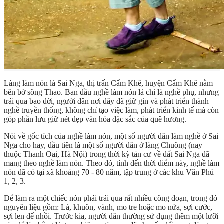
Làng làm nón lá Sai Nga, thị trấn Cẩm Khê, huyện Cẩm Khê nằm
bên bờ sông Thao. Ban đầu nghề làm nón lá chỉ là nghề phụ, nhưng
trải qua bao đời, người dân nơi đây đã giữ gìn và phát triển thành
nghề truyền thống, không chỉ tạo việc làm, phát triển kinh tế mà còn
góp phần lưu giữ nét đẹp văn hóa đặc sắc của quê hương.
Nói về gốc tích của nghề làm nón, một số người dân làm nghề ở Sai
Nga cho hay, đầu tiên là một số người dân ở làng Chuông (nay
thuộc Thanh Oai, Hà Nội) trong thời kỳ tản cư về đất Sai Nga đã
mang theo nghề làm nón. Theo đó, tính đến thời điểm này, nghề làm
nón đã có tại xã khoảng 70 - 80 năm, tập trung ở các khu Văn Phú
1, 2, 3.
Để làm ra một chiếc nón phải trải qua rất nhiều công đoạn, trong đó
nguyên liệu gồm: Lá, khuôn, vành, mo tre hoặc mo nứa, sợi cước,
sợi len để nhồi. Trước kia, người dân thường sử dụng thêm một lưỡi