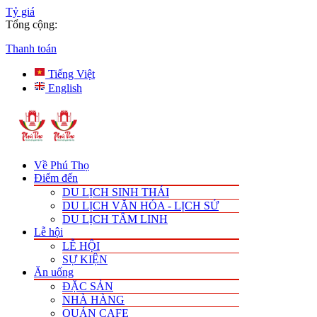
Tỷ giá
Tổng cộng:
Thanh toán
Tiếng Việt
English
Về Phú Thọ
Điểm đến
DU LỊCH SINH THÁI
DU LỊCH VĂN HÓA - LỊCH SỬ
DU LỊCH TÂM LINH
Lễ hội
LỄ HỘI
SỰ KIỆN
Ăn uống
ĐẶC SẢN
NHÀ HÀNG
QUÁN CAFE