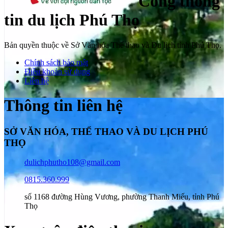
Cổng thông
tin du lịch Phú Thọ
Bản quyền thuộc về Sở Văn hóa Thể thao và Du lịch tỉnh Phú Thọ.
Chính sách bảo mật
Điều khoản sử dụng
Liên hệ
Thông tin liên hệ
SỞ VĂN HÓA, THỂ THAO VÀ DU LỊCH PHÚ
THỌ
dulichphutho108@gmail.com
0815.360.999
số 1168 đường Hùng Vương, phường Thanh Miếu, tỉnh Phú
Thọ