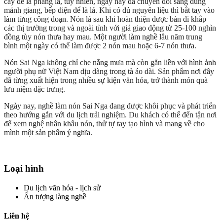
cày để là phẳng lá, tuy nhiên, ngày nay đã chuyển đổi sang dùng
mảnh giang, bếp điện để là lá. Khi có đủ nguyên liệu thì bắt tay vào
làm từng công đoạn. Nón lá sau khi hoàn thiện được bán đi khắp
các thị trường trong và ngoài tỉnh với giá giao động từ 25-100 nghìn
đồng tùy nón thưa hay mau. Một người làm nghề lâu năm trung
bình một ngày có thể làm được 2 nón mau hoặc 6-7 nón thưa.
Nón Sai Nga không chỉ che nắng mưa mà còn gắn liền với hình ảnh
người phụ nữ Việt Nam dịu dàng trong tà áo dài. Sản phẩm nơi đây
đã từng xuất hiện trong nhiều sự kiện văn hóa, trở thành món quà
lưu niệm đặc trưng.
Ngày nay, nghề làm nón Sai Nga đang được khôi phục và phát triển
theo hướng gắn với du lịch trải nghiệm. Du khách có thể đến tận nơi
để xem nghệ nhân khâu nón, thử tự tay tạo hình và mang về cho
mình một sản phẩm ý nghĩa.
Loại hình
Du lịch văn hóa - lịch sử
Ấn tượng làng nghề
Liên hệ