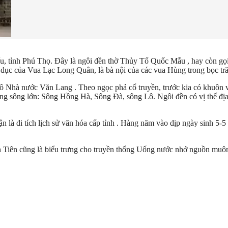
ếu, tỉnh Phú Thọ. Đây là ngôi đền thờ Thủy Tổ Quốc Mẫu , hay còn gọ
ục của Vua Lạc Long Quân, là bà nội của các vua Hùng trong bọc tr
nh đô Nhà nước Văn Lang . Theo ngọc phả cổ truyền, trước kia có khuô
g sông lớn: Sông Hồng Hà, Sông Đà, sông Lô. Ngôi đền có vị thế địa lý
 di tích lịch sử văn hóa cấp tỉnh . Hàng năm vào dịp ngày sinh 5-5 
n Tiên cũng là biểu trưng cho truyền thống Uống nước nhớ nguồn muôn