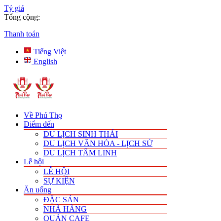
Tỷ giá
Tổng cộng:
Thanh toán
Tiếng Việt
English
Về Phú Thọ
Điểm đến
DU LỊCH SINH THÁI
DU LỊCH VĂN HÓA - LỊCH SỬ
DU LỊCH TÂM LINH
Lễ hội
LỄ HỘI
SỰ KIỆN
Ăn uống
ĐẶC SẢN
NHÀ HÀNG
QUÁN CAFE