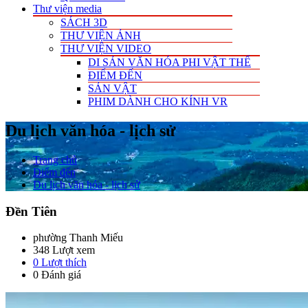
Thư viện media
SÁCH 3D
THƯ VIỆN ẢNH
THƯ VIỆN VIDEO
DI SẢN VĂN HÓA PHI VẬT THỂ
ĐIỂM ĐẾN
SẢN VẬT
PHIM DÀNH CHO KÍNH VR
Du lịch văn hóa - lịch sử
Trang chủ
Điểm đến
Du lịch văn hóa - lịch sử
Đền Tiên
phường Thanh Miếu
348 Lượt xem
0
Lượt thích
0 Đánh giá