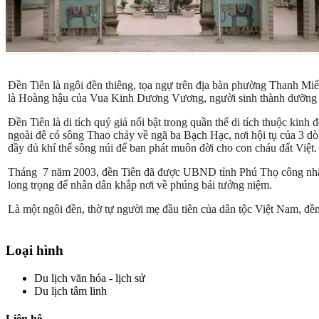
Đền Tiên là ngôi đền thiêng, tọa ngự trên địa bàn phường Thanh Mi
là Hoàng hậu của Vua Kinh Dương Vương, người sinh thành dưỡng d
Đền Tiên là di tích quý giá nổi bật trong quần thể di tích thuộc ki
ngoài đê có sông Thao chảy về ngã ba Bạch Hạc, nơi hội tụ của 3 dòn
đầy đủ khí thế sông núi để ban phát muôn đời cho con cháu đất Việt.
Tháng 7 năm 2003, đền Tiên đã được UBND tỉnh Phú Thọ công nhận là
long trọng để nhân dân khắp nơi về phúng bái tưởng niệm.
Là một ngôi đền, thờ tự người mẹ đầu tiên của dân tộc Việt Nam, đề
Loại hình
Du lịch văn hóa - lịch sử
Du lịch tâm linh
Liên hệ